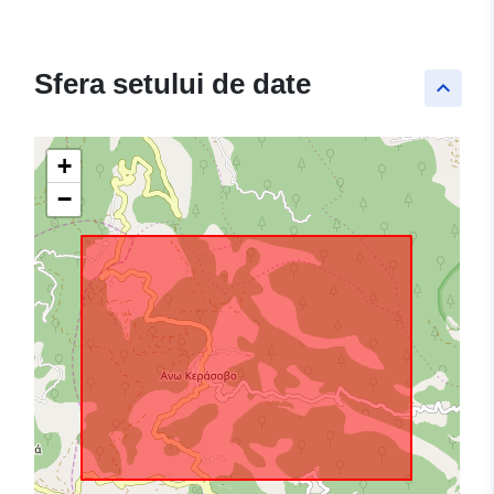
Sfera setului de date
keyboard_arrow_up
+
−