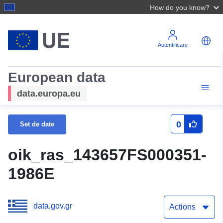
How do you know?
Autentificare
European data
data.europa.eu
0
Set de date
oik_ras_143657FS000351-
1986E
data.gov.gr
Actions