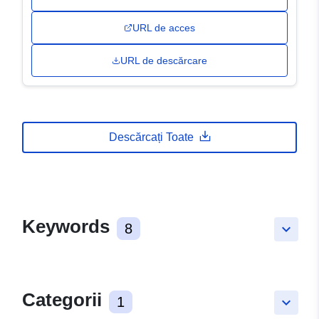
URL de acces
URL de descărcare
Descărcați Toate
Keywords
8
keyboard_arrow_down
Categorii
1
keyboard_arrow_down