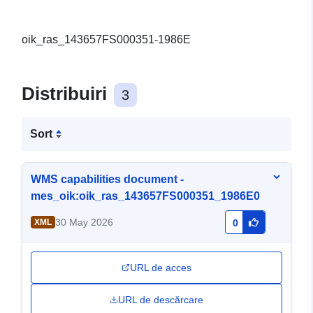
oik_ras_143657FS000351-1986E
Distribuiri
3
Sort
WMS capabilities document -
mes_oik:oik_ras_143657FS000351_1986E0
30 May 2026
XML
0
URL de acces
URL de descărcare