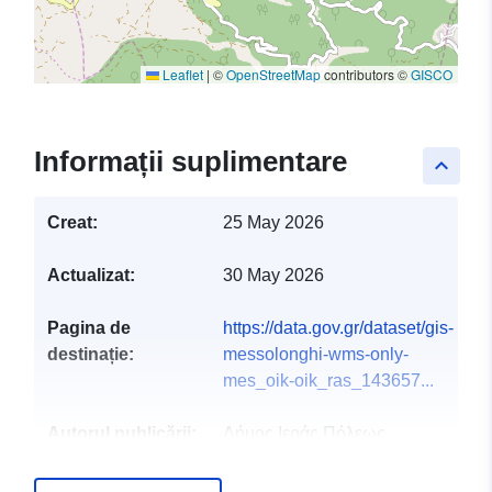
Leaflet
|
©
OpenStreetMap
contributors ©
GISCO
Informații suplimentare
keyboard_arrow_up
Creat:
25 May 2026
Actualizat:
30 May 2026
Pagina de
https://data.gov.gr/dataset/gis-
destinație:
messolonghi-wms-only-
mes_oik-oik_ras_143657...
Autorul publicării:
Δήμος Ιεράς Πόλεως
Μεσολογγίου