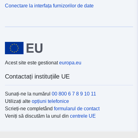
Conectare la interfața furnizorilor de date
Acest site este gestionat
europa.eu
Contactați instituțiile UE
Sunați-ne la numărul
00 800 6 7 8 9 10 11
Utilizați alte
opțiuni telefonice
Scrieți-ne completând
formularul de contact
Veniți să discutăm la unul din
centrele UE
Platformele de comunicare socială