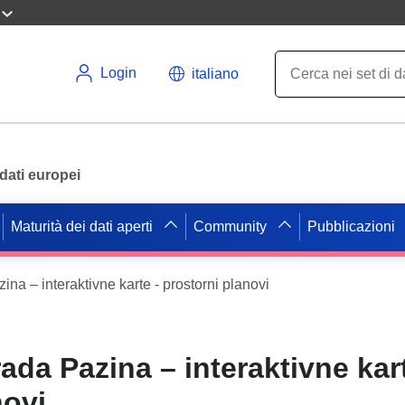
Login
italiano
i dati europei
Maturità dei dati aperti
Community
Pubblicazioni
na – interaktivne karte - prostorni planovi
ada Pazina – interaktivne kart
novi