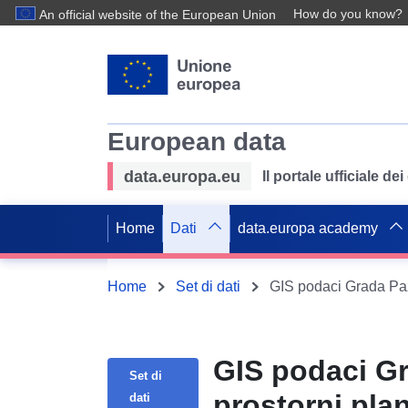
How do you know?
An official website of the European Union
European data
data.europa.eu
Il portale ufficiale de
Home
Dati
data.europa academy
Home
Set di dati
GIS podaci Grada Pazi
GIS podaci Gr
Set di
prostorni pla
dati