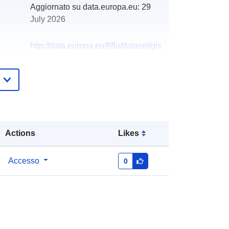
Aggiornato su data.europa.eu:
29
July 2026
http://data.europa.eu/88u/dataset/gis
-podaci-grada-pazina-interaktivne-
karte-prostorni-planovi
Actions
Likes
Accesso
0