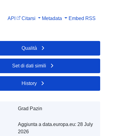
API
Citarsi
Metadata
Embed
RSS
Qualità
Set di dati simili
History
Grad Pazin
Aggiunta a data.europa.eu:
28 July
2026