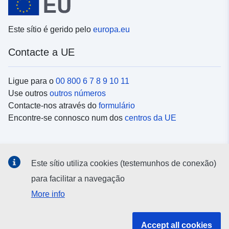
Este sítio é gerido pelo
europa.eu
Contacte a UE
Ligue para o
00 800 6 7 8 9 10 11
Use outros
outros números
Contacte-nos através do
formulário
Encontre-se connosco num dos
centros da UE
Redes sociais
Este sítio utiliza cookies (testemunhos de conexão)
Procure as contas da UE nas
redes sociais
para facilitar a navegação
More info
Instituições e organismos da UE
Accept all cookies