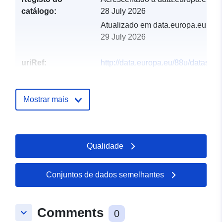
catálogo:
28 July 2026
Atualizado em data.europa.eu:
29 July 2026
uriRef:
http://data.europa.eu/88u/dataset/g
podaci-grada-pazina-interaktivne-
karte-prostorni-planovi
Mostrar mais
Qualidade
Conjuntos de dados semelhantes
Comments
keyboard_arrow_down
0