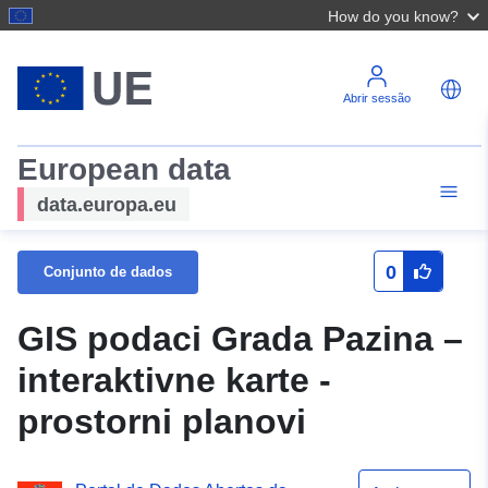
How do you know?
Abrir sessão
European data
data.europa.eu
0
Conjunto de dados
GIS podaci Grada Pazina –
interaktivne karte -
prostorni planovi