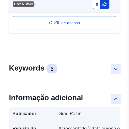
-
UNKNOWN
0
URL de acesso
Keywords
6
keyboard_arrow_down
Informação adicional
keyboard_arrow_up
Publicador:
Grad Pazin
Registo do
Acrescentado à data.europa.eu: