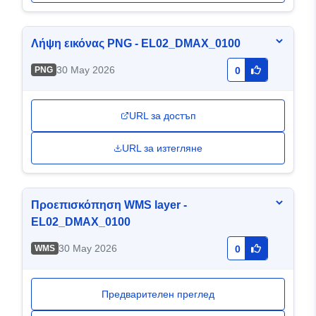
Λήψη εικόνας PNG - EL02_DMAX_0100
30 May 2026
PNG
0
URL за достъп
URL за изтегляне
Προεπισκόπηση WMS layer -
EL02_DMAX_0100
30 May 2026
WMS
0
Предварителен преглед