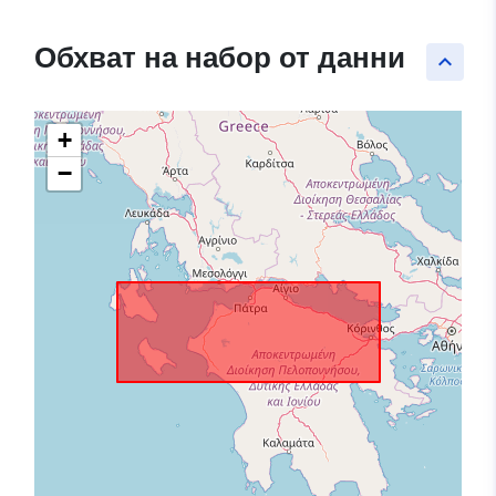
Обхват на набор от данни
keyboard_arrow_up
+
−