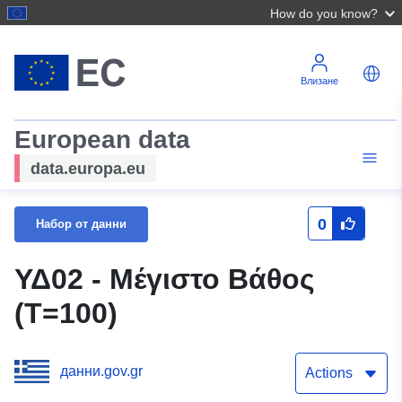
How do you know?
Влизане
European data
data.europa.eu
0
Набор от данни
ΥΔ02 - Μέγιστο Βάθος
(T=100)
данни.gov.gr
Actions