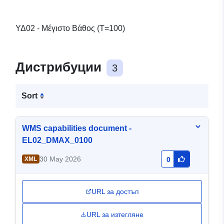
ΥΔ02 - Μέγιστο Βάθος (T=100)
Дистрибуции
3
Sort
WMS capabilities document -
EL02_DMAX_0100
30 May 2026
XML
0
URL за достъп
URL за изтегляне