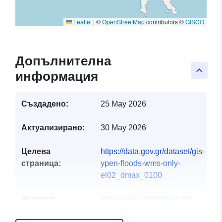
Leaflet
|
©
OpenStreetMap
contributors ©
GISCO
Допълнителна
keyboard_arrow_up
информация
Създадено:
25 May 2026
Актуализирано:
30 May 2026
Целева
https://data.gov.gr/dataset/gis-
страница:
ypen-floods-wms-only-
el02_dmax_0100
Издател:
Υπουργείο Περιβάλλοντος
και Ενέργειας