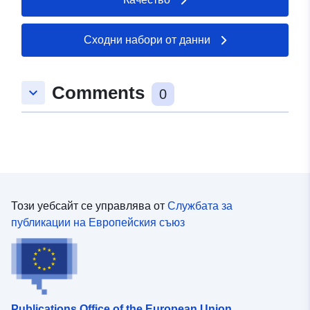
Сходни набори от данни
Comments
keyboard_arrow_down
0
Този уебсайт се управлява от
Службата за
публикации на Европейския съюз
Publications Office of the European Union