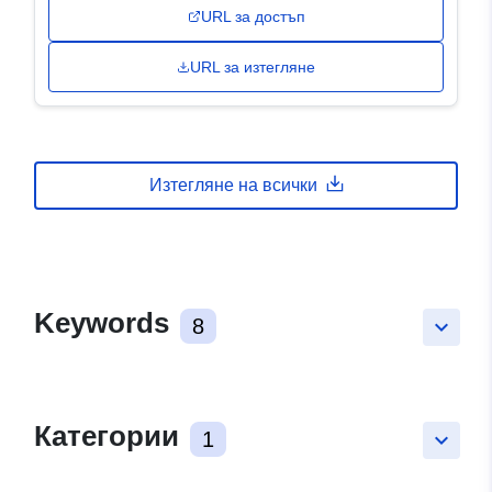
URL за достъп
URL за изтегляне
Изтегляне на всички
Keywords
8
keyboard_arrow_down
Категории
1
keyboard_arrow_down