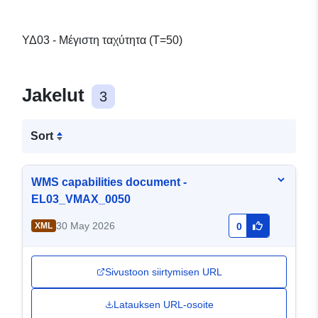
ΥΔ03 - Μέγιστη ταχύτητα (T=50)
Jakelut
3
Sort
WMS capabilities document -
EL03_VMAX_0050
30 May 2026
XML
0
Sivustoon siirtymisen URL
Latauksen URL-osoite