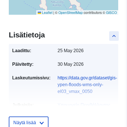
Leaflet
|
©
OpenStreetMap
contributors ©
GISCO
Lisätietoja
keyboard_arrow_up
Laadittu:
25 May 2026
Päivitetty:
30 May 2026
Laskeutumissivu:
https://data.gov.gr/dataset/gis-
ypen-floods-wms-only-
el03_vmax_0050
Julkaisija:
Υπουργείο Περιβάλλοντος
και Ενέργειας
S-posti:
info@ypen.gov.gr
Näytä lisää