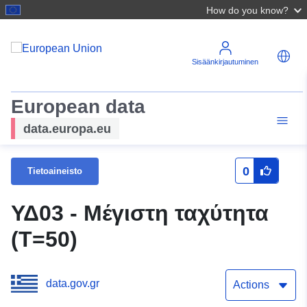
How do you know?
Sisäänkirjautuminen
European data
data.europa.eu
0
Tietoaineisto
ΥΔ03 - Μέγιστη ταχύτητα
(T=50)
data.gov.gr
Actions