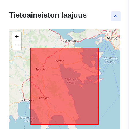
Tietoaineiston laajuus
keyboard_arrow_up
+
−