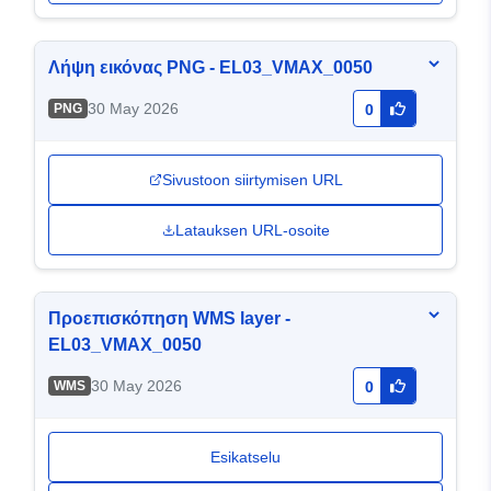
Λήψη εικόνας PNG - EL03_VMAX_0050
30 May 2026
PNG
0
Sivustoon siirtymisen URL
Latauksen URL-osoite
Προεπισκόπηση WMS layer -
EL03_VMAX_0050
30 May 2026
WMS
0
Esikatselu