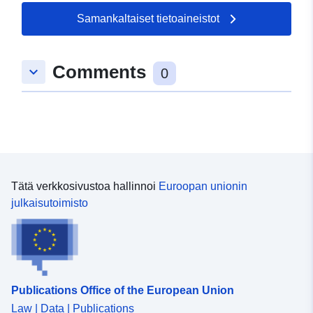
Samankaltaiset tietoaineistot
Comments
keyboard_arrow_down
0
Tätä verkkosivustoa hallinnoi
Euroopan unionin
julkaisutoimisto
Publications Office of the European Union
Law | Data | Publications