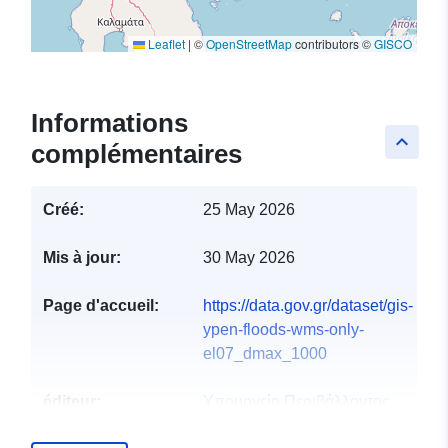
Leaflet
|
©
OpenStreetMap
contributors ©
GISCO
Informations
keyboard_arrow_up
complémentaires
Créé:
25 May 2026
Mis à jour:
30 May 2026
Page d'accueil:
https://data.gov.gr/dataset/gis-
ypen-floods-wms-only-
el07_dmax_1000
éditeur:
Υπουργείο Περιβάλλοντος
και Ενέργειας