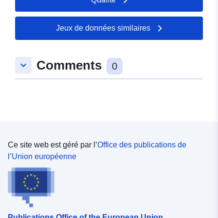
Jeux de données similaires
Comments
keyboard_arrow_down
0
Ce site web est géré par l’
Office des publications de
l’Union européenne
Publications Office of the European Union