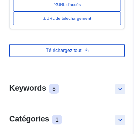
URL d'accès
URL de téléchargement
Téléchargez tout
Keywords
8
keyboard_arrow_down
Catégories
1
keyboard_arrow_down