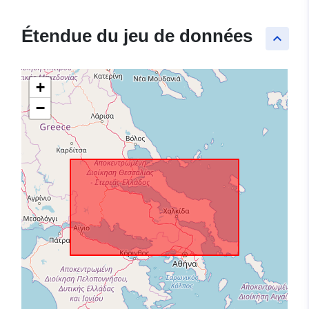
Étendue du jeu de données
keyboard_arrow_up
+
−