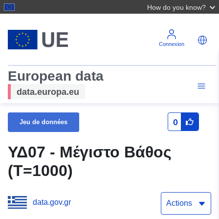
How do you know?
Connexion
European data
data.europa.eu
0
Jeu de données
ΥΔ07 - Μέγιστο Βάθος
(T=1000)
data.gov.gr
Actions