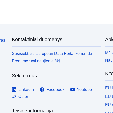
Kontaktiniai duomenys
Ap
ras
Mūsų
Susisiekti su European Data Portal komanda
Nauj
Prenumeruoti naujienlaiškį
Kit
Sekite mus
EU 
LinkedIn
Facebook
Youtube
EU 
Other
EU r
Teisinė informacija