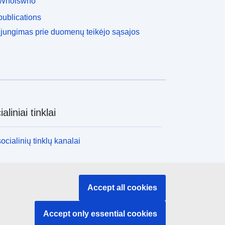
Whoiswho
ublications
ijungimas prie duomenų teikėjo sąsajos
aliniai tinklai
socialinių tinklų kanalai
nstitucijos ir įstaigos
Accept all cookies
nstitucijų ir įstaigų paieška
Accept only essential cookies