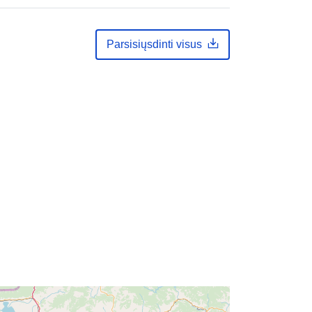
Koordinatės:
21.8474
40.5109
Rūšis:
Point
Parsisiųsdinti visus
i:
gis-ypen-floods-wms-only-
el09_dmax_0100
http://data.europa.eu/88u/dataset/gis
-ypen-floods-wms-only-
el09_dmax_0100
ės:
public
01 January 1900
 -
31 December 2099
Geospatial data
Išteklius:
http://publications.europa.eu/resourc