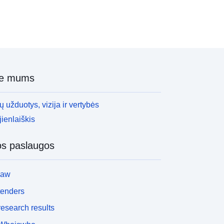
ie mums
 užduotys, vizija ir vertybės
ienlaiškis
os paslaugos
law
tenders
esearch results