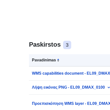
Paskirstos
3
Pavadinimas
WMS capabilities document - EL09_DMA
Λήψη εικόνας PNG - EL09_DMAX_0100
Προεπισκόπηση WMS layer - EL09_DMA