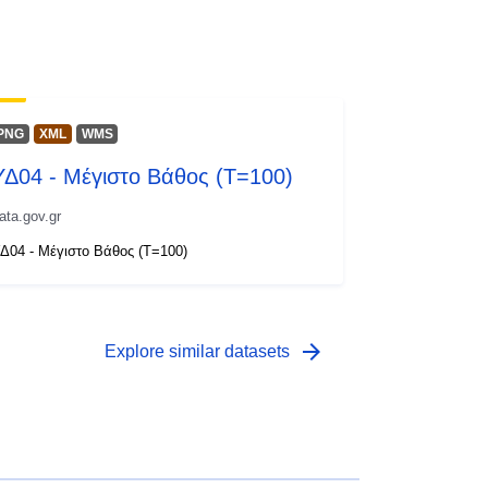
PNG
XML
WMS
ΥΔ04 - Μέγιστο Βάθος (T=100)
ata.gov.gr
Δ04 - Μέγιστο Βάθος (T=100)
arrow_forward
Explore similar datasets