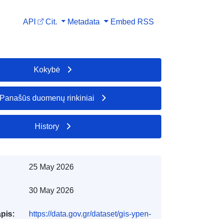
API
Cit.
Metadata
Embed
RSS
Kokybė
Panašūs duomenų rinkiniai
History
25 May 2026
30 May 2026
apis:
https://data.gov.gr/dataset/gis-ypen-