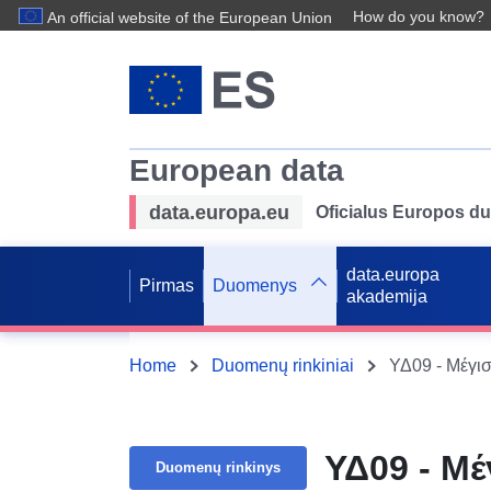
How do you know?
An official website of the European Union
European data
data.europa.eu
Oficialus Europos d
data.europa
Pirmas
Duomenys
akademija
Home
Duomenų rinkiniai
ΥΔ09 - Μέγι
ΥΔ09 - Μέ
Duomenų rinkinys