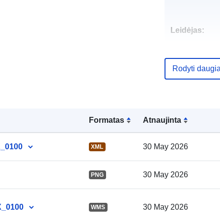
Leidėjas:
Rodyti daugi
Katalogo įraš
Formatas
Atnaujinta
X_0100
30 May 2026
XML
Erdviniai
duomenys:
30 May 2026
PNG
X_0100
30 May 2026
WMS