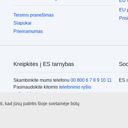
EU 
EU p
Teisinis pranešimas
Pris
Slapukai
Prieinamumas
Kreipkitės į ES tarnybas
Soci
Skambinkite mums telefonu
00 800 6 7 8 9 10 11
ES
Pasinaudokite kitomis
telefoninio ryšio
galimybėmis
Rašykite mums e. paštu naudodamiesi
kontaktine
ES i
 kad jūsų patirtis šioje svetainėje būtų
forma
Susitikime viename iš
ES biurų
ES i