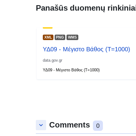
Panašūs duomenų rinkinia
XML
PNG
WMS
ΥΔ09 - Μέγιστο Βάθος (T=1000)
data.gov.gr
ΥΔ09 - Μέγιστο Βάθος (T=1000)
Comments
keyboard_arrow_down
0