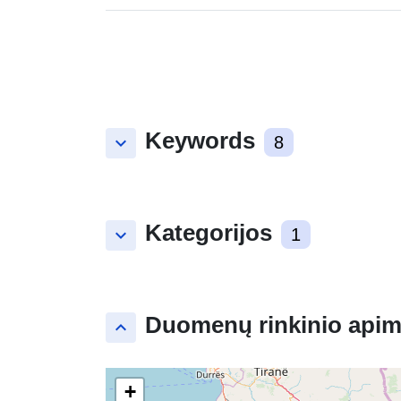
Keywords
keyboard_arrow_down
8
Kategorijos
keyboard_arrow_down
1
Duomenų rinkinio apim
keyboard_arrow_up
+