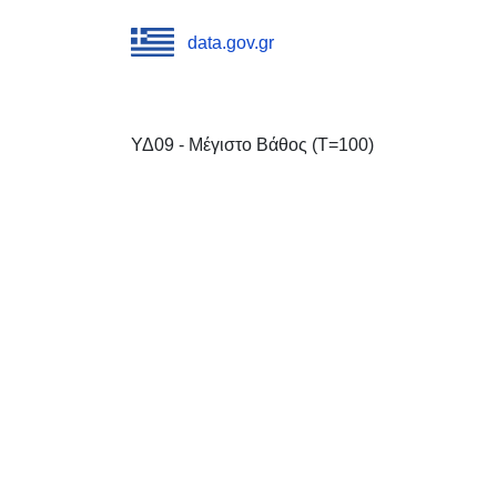
data.gov.gr
ΥΔ09 - Μέγιστο Βάθος (T=100)