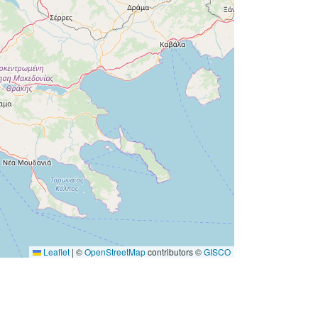
e/authority/dataset-
type/GEOSPATIAL
Leaflet
|
©
OpenStreetMap
contributors ©
GISCO