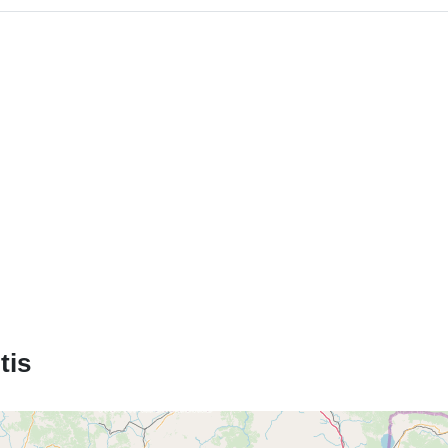
Identifikatoria
uriRef:
Prieigos teis
Laikotarpis:
tis
Rūšis: