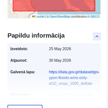
Leaflet
|
©
OpenStreetMap
contributors ©
GISCO
Papildu informācija
keyboard_arrow_up
Izveidots:
25 May 2026
Atjaunot:
30 May 2026
Galvenā lapa:
https://data.gov.gr/dataset/gis-
ypen-floods-wms-only-
el10_vmax_1000_deflate
Publicētājs:
Υπουργείο Περιβάλλοντος
και Ενέργειας
E-pasta adrese: