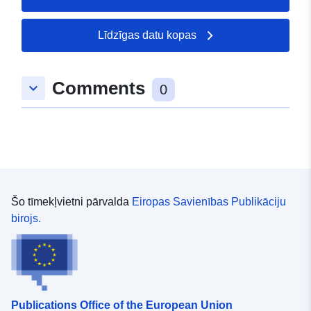
type/GEOSPATIAL
Līdzīgas datu kopas
Comments
keyboard_arrow_down
0
Šo tīmekļvietni pārvalda
Eiropas Savienības Publikāciju
birojs.
Publications Office of the European Union