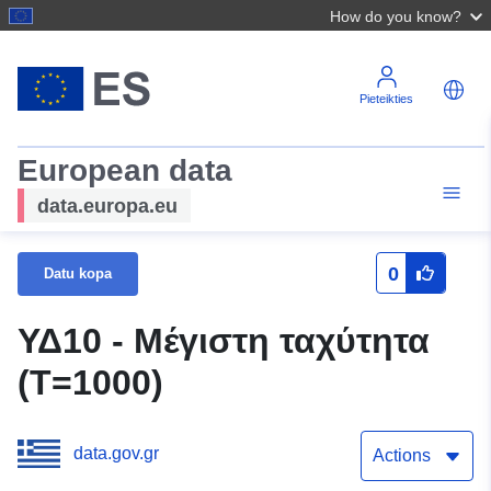
How do you know?
Pieteikties
European data
data.europa.eu
0
Datu kopa
ΥΔ10 - Μέγιστη ταχύτητα
(T=1000)
data.gov.gr
Actions