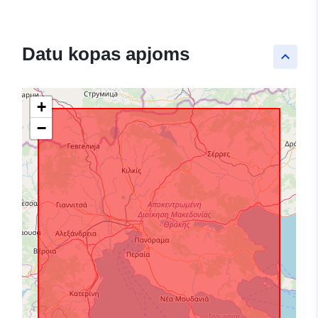
Datu kopas apjoms
keyboard_arrow_up
+
−