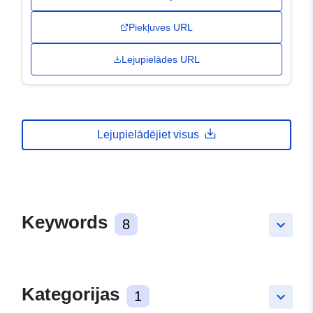
Piekļuves URL
Lejupielādes URL
Lejupielādējiet visus
Keywords
8
keyboard_arrow_down
Kategorijas
1
keyboard_arrow_down