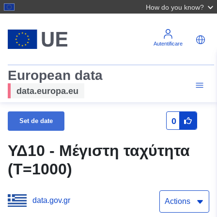
How do you know?
Autentificare
European data
data.europa.eu
0
Set de date
ΥΔ10 - Μέγιστη ταχύτητα
(T=1000)
data.gov.gr
Actions