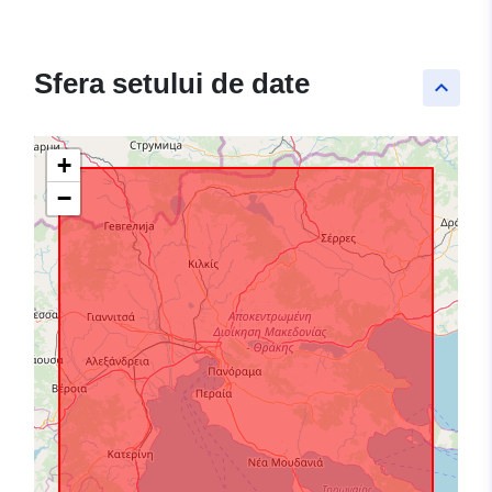
Sfera setului de date
keyboard_arrow_up
+
−