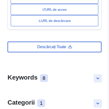
URL de acces
URL de descărcare
Descărcați Toate
Keywords
8
keyboard_arrow_down
Categorii
1
keyboard_arrow_down