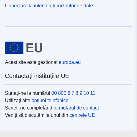
Conectare la interfața furnizorilor de date
Acest site este gestionat
europa.eu
Contactați instituțiile UE
Sunați-ne la numărul
00 800 6 7 8 9 10 11
Utilizați alte
opțiuni telefonice
Scrieți-ne completând
formularul de contact
Veniți să discutăm la unul din
centrele UE
Platformele de comunicare socială