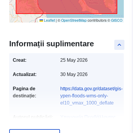
Leaflet
|
©
OpenStreetMap
contributors ©
GISCO
Informații suplimentare
keyboard_arrow_up
Creat:
25 May 2026
Actualizat:
30 May 2026
Pagina de
https://data.gov.gr/dataset/gis-
destinație:
ypen-floods-wms-only-
el10_vmax_1000_deflate
Autorul publicării:
Υπουργείο Περιβάλλοντος
και Ενέργειας
E-mail:
info@ypen.gov.gr