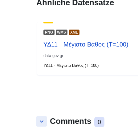
Ähnliche Datensätze
PNG
WMS
XML
ΥΔ11 - Μέγιστο Βάθος (T=100)
data.gov.gr
ΥΔ11 - Μέγιστο Βάθος (T=100)
Comments
keyboard_arrow_down
0