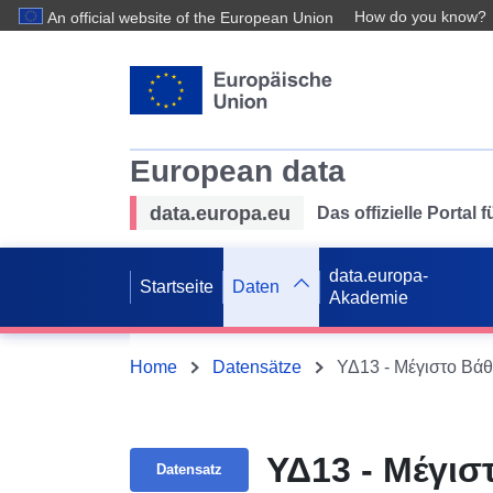
How do you know?
An official website of the European Union
European data
data.europa.eu
Das offizielle Portal
data.europa-
Startseite
Daten
Akademie
Home
Datensätze
ΥΔ13 - Μέγιστο Βάθ
ΥΔ13 - Μέγισ
Datensatz