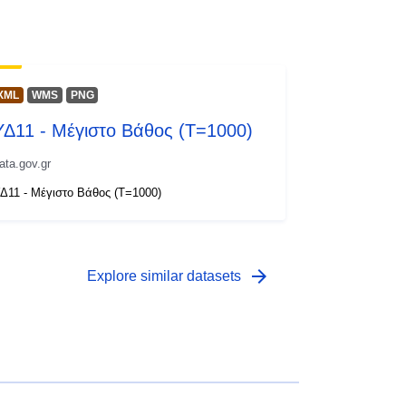
XML
WMS
PNG
ΥΔ11 - Μέγιστο Βάθος (T=1000)
ata.gov.gr
Δ11 - Μέγιστο Βάθος (T=1000)
arrow_forward
Explore similar datasets