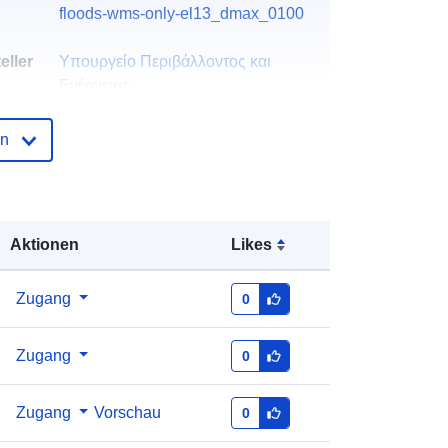
floods-wms-only-el13_dmax_0100
eller
Υπουργείο Περιβάλλοντος και
Ενέργειας
E-Mail:
info@ypen.gov.gr
en
Startseite:
https://ypen.gov.gr/
der
Zu data.europa.eu hinzugefügt:
28
July 2026
Aktionen
Likes
Aktualisiert auf data.europa.eu:
29
July 2026
Zugang
0
Koordinaten:
[ [ 23.7352, 34.9972 ], [
23.7352, 35.5581 ], [ 25.7887,
Zugang
0
35.5581 ], [ 25.7887, 34.9972 ], [
23.7352, 34.9972 ] ]
Zugang
Vorschau
0
Typ:
Polygon