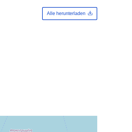
Koordinaten:
24.7619
35.2776
Typ:
Point
Alle herunterladen
n:
gis-ypen-floods-wms-only-
el13_dmax_0100
http://data.europa.eu/88u/dataset/gis
-ypen-floods-wms-only-
el13_dmax_0100
te:
public
01 January 1900
 -
31 December 2099
Geospatial data
Ressource:
http://publications.europa.eu/resourc