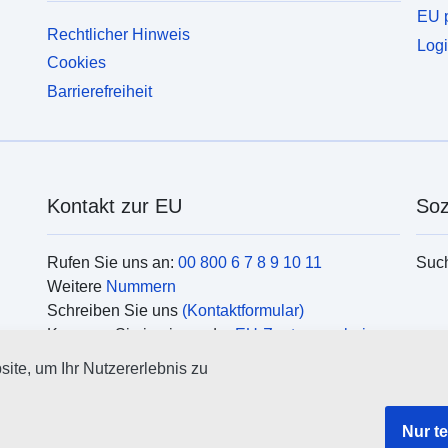
EU p
Rechtlicher Hinweis
Logi
Cookies
Barrierefreiheit
Kontakt zur EU
Soz
Rufen Sie uns an:
00 800 6 7 8 9 10 11
Suc
Weitere
Nummern
Schreiben Sie uns
(Kontaktformular)
Kommen Sie in einem der
EU-Zentren vorbei
Org
ite, um Ihr Nutzererlebnis zu
Such
EU
Nur t