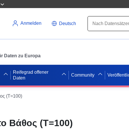
Anmelden
Deutsch
 für Daten zu Europa
Reifegrad offener
Community
Veröffentl
Daten
ος (T=100)
το Βάθος (T=100)