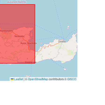
e/authority/dataset-
type/GEOSPATIAL
Leaflet
|
©
OpenStreetMap
contributors ©
GISCO