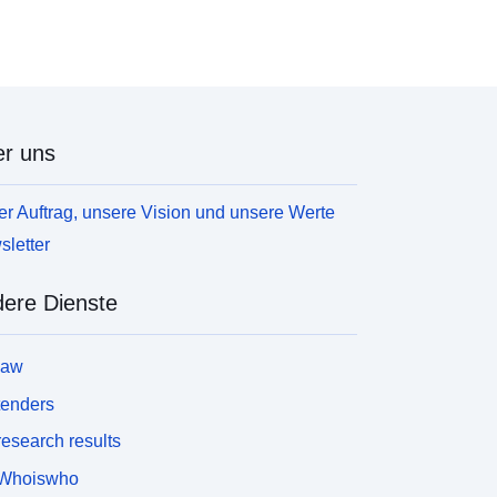
r uns
r Auftrag, unsere Vision und unsere Werte
letter
ere Dienste
law
tenders
esearch results
Whoiswho