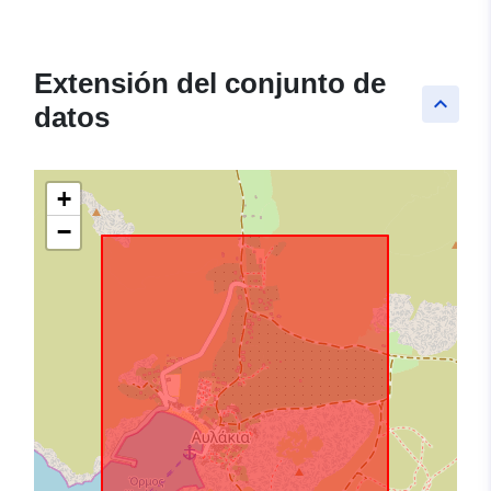
Extensión del conjunto de
keyboard_arrow_up
datos
+
−