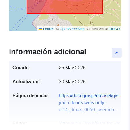
Leaflet
|
©
OpenStreetMap
contributors ©
GISCO
información adicional
keyboard_arrow_up
Creado:
25 May 2026
Actualizado:
30 May 2026
Página de inicio:
https://data.gov.gr/dataset/gis-
ypen-floods-wms-only-
el14_dmax_0050_pserimo...
Editor:
Υπουργείο Περιβάλλοντος και