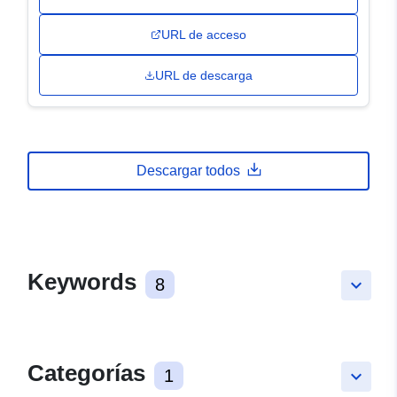
URL de acceso
URL de descarga
Descargar todos
Keywords
8
keyboard_arrow_down
Categorías
1
keyboard_arrow_down