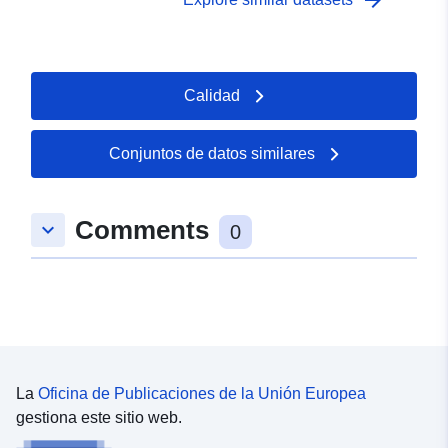
arrow_forward
http://publications.europa.eu/resou
type/GEOSPATIAL
Calidad
Conjuntos de datos similares
Comments
keyboard_arrow_down
0
La
Oficina de Publicaciones de la Unión Europea
gestiona este sitio web.