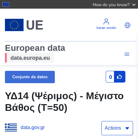
How do you know?
Iniciar sesión
European data
data.europa.eu
0
Conjunto de datos
ΥΔ14 (Ψέριμος) - Μέγιστο
Βάθος (T=50)
data.gov.gr
Actions