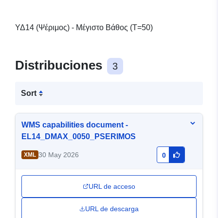
ΥΔ14 (Ψέριμος) - Μέγιστο Βάθος (T=50)
Distribuciones
3
Sort
WMS capabilities document -
EL14_DMAX_0050_PSERIMOS
30 May 2026
XML
0
URL de acceso
URL de descarga