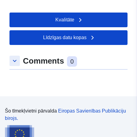
Kvalitāte
Līdzīgas datu kopas
Comments
keyboard_arrow_down
0
Šo tīmekļvietni pārvalda
Eiropas Savienības Publikāciju
birojs.