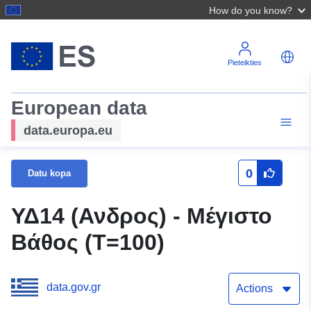
How do you know?
Pieteikties
European data
data.europa.eu
0
Datu kopa
ΥΔ14 (Ανδρος) - Μέγιστο
Βάθος (T=100)
data.gov.gr
Actions