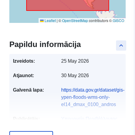
Leaflet
|
©
OpenStreetMap
contributors ©
GISCO
Papildu informācija
keyboard_arrow_up
Izveidots:
25 May 2026
Atjaunot:
30 May 2026
Galvenā lapa:
https://data.gov.gr/dataset/gis-
ypen-floods-wms-only-
el14_dmax_0100_andros
Publicētājs:
Υπουργείο Περιβάλλοντος
και Ενέργειας
E-pasta adrese: