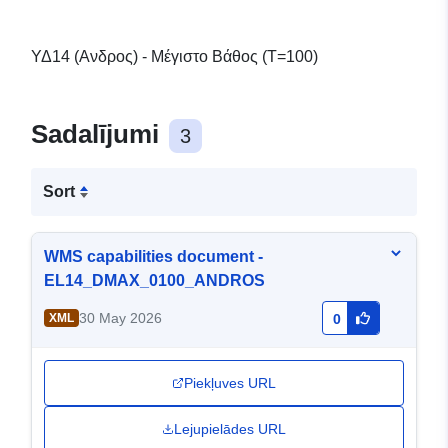
ΥΔ14 (Ανδρος) - Μέγιστο Βάθος (T=100)
Sadalījumi
3
Sort
WMS capabilities document -
EL14_DMAX_0100_ANDROS
30 May 2026
XML
0
Piekļuves URL
Lejupielādes URL