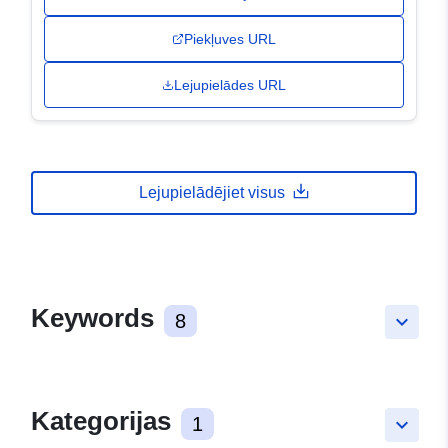
Piekļuves URL
Lejupielādes URL
Lejupielādējiet visus
Keywords
8
keyboard_arrow_down
Kategorijas
1
keyboard_arrow_down