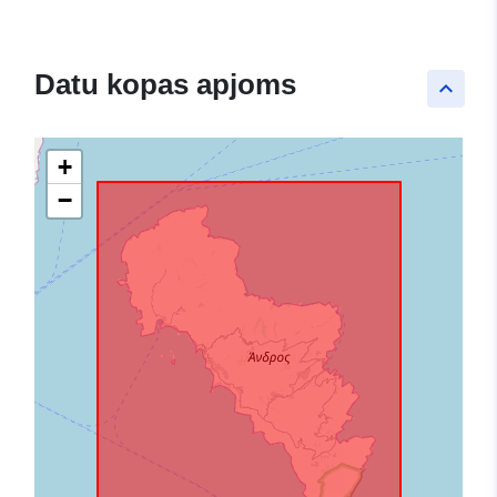
Datu kopas apjoms
keyboard_arrow_up
+
−