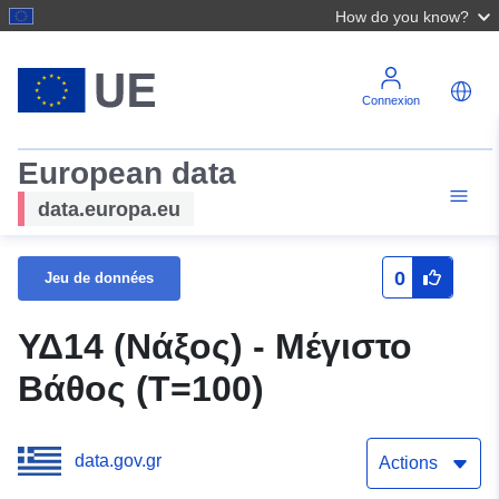
How do you know?
Connexion
European data
data.europa.eu
0
Jeu de données
ΥΔ14 (Νάξος) - Μέγιστο
Βάθος (T=100)
data.gov.gr
Actions