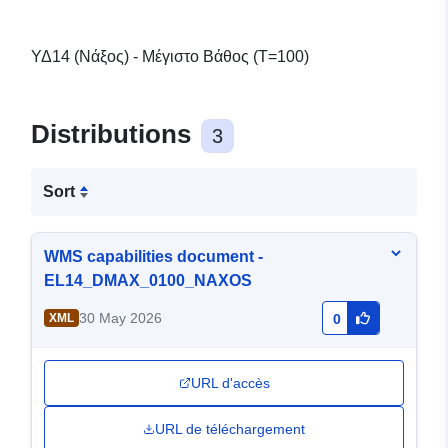
ΥΔ14 (Νάξος) - Μέγιστο Βάθος (T=100)
Distributions
3
Sort
WMS capabilities document -
EL14_DMAX_0100_NAXOS
30 May 2026
XML
0
URL d'accès
URL de téléchargement