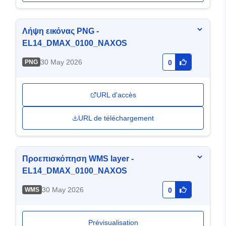
Λήψη εικόνας PNG -
EL14_DMAX_0100_NAXOS
30 May 2026
PNG
0
URL d'accès
URL de téléchargement
Προεπισκόπηση WMS layer -
EL14_DMAX_0100_NAXOS
30 May 2026
WMS
0
Prévisualisation