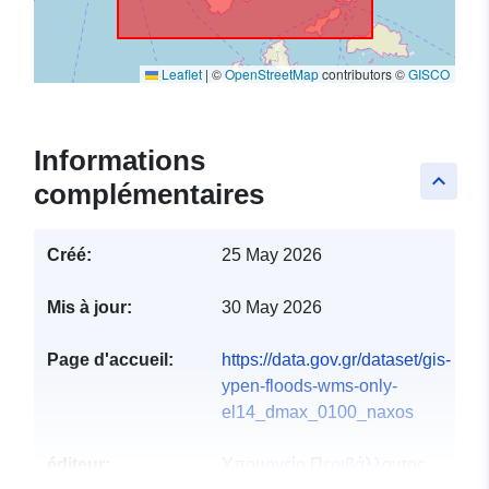
Leaflet
|
©
OpenStreetMap
contributors ©
GISCO
Informations
keyboard_arrow_up
complémentaires
Créé:
25 May 2026
Mis à jour:
30 May 2026
Page d'accueil:
https://data.gov.gr/dataset/gis-
ypen-floods-wms-only-
el14_dmax_0100_naxos
éditeur:
Υπουργείο Περιβάλλοντος