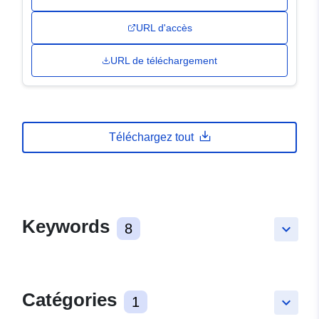
URL d'accès
URL de téléchargement
Téléchargez tout
Keywords
8
keyboard_arrow_down
Catégories
1
keyboard_arrow_down