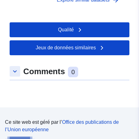
arrow_forward
type/GEOSPATIAL
Qualité
Jeux de données similaires
Comments
keyboard_arrow_down
0
Ce site web est géré par l’
Office des publications de
l’Union européenne