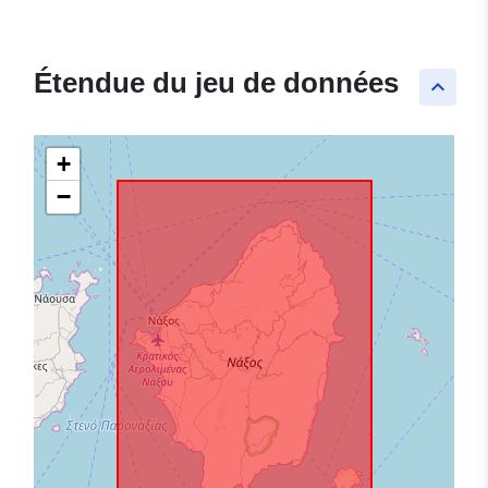
Étendue du jeu de données
keyboard_arrow_up
+
−