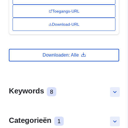
Toegangs-URL
Download-URL
Downloaden: Alle
Keywords
8
keyboard_arrow_down
Categorieën
1
keyboard_arrow_down