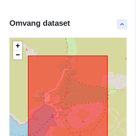
Omvang dataset
keyboard_arrow_up
+
−