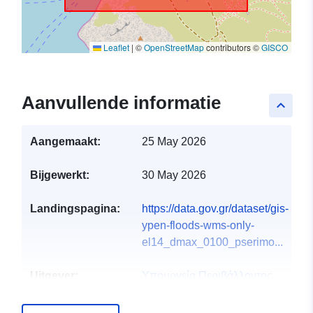
Leaflet
|
©
OpenStreetMap
contributors ©
GISCO
Aanvullende informatie
keyboard_arrow_up
Aangemaakt:
25 May 2026
Bijgewerkt:
30 May 2026
Landingspagina:
https://data.gov.gr/dataset/gis-
ypen-floods-wms-only-
el14_dmax_0100_pserimo...
Uitgever:
Υπουργείο Περιβάλλοντος
και Ενέργειας
E-mail:
info@ypen.gov.gr