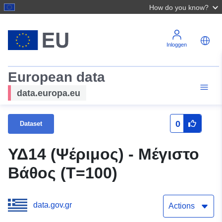
How do you know?
Inloggen
European data
data.europa.eu
0
Dataset
ΥΔ14 (Ψέριμος) - Μέγιστο
Βάθος (T=100)
data.gov.gr
Actions