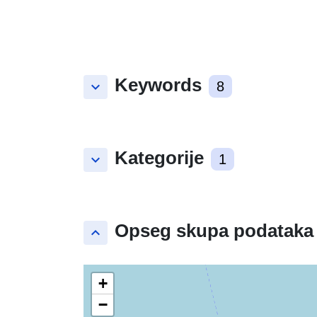
Keywords
keyboard_arrow_down
8
Kategorije
keyboard_arrow_down
1
Opseg skupa podataka
keyboard_arrow_up
+
−