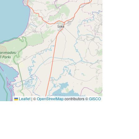
type/GEOSPATIAL
Leaflet
|
©
OpenStreetMap
contributors ©
GISCO