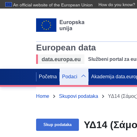
How do you know?
An official website of the European Union
European data
data.europa.eu
Službeni portal za e
Početna
Podaci
Akademija data.euro
Home
Skupovi podataka
ΥΔ14 (Σάμος)
ΥΔ14 (Σάμο
Skup podataka