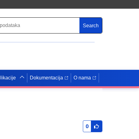
Search
likacije
Dokumentacija
O nama
0