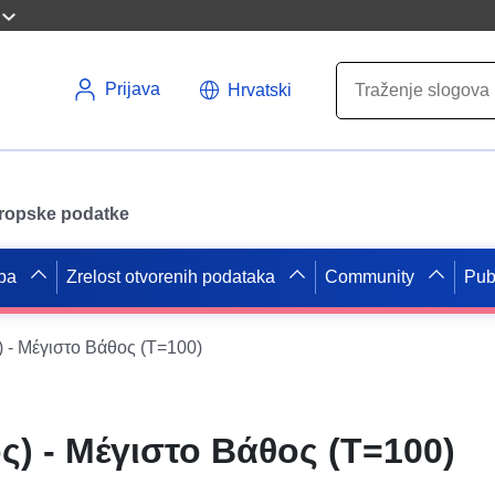
Prijava
Hrvatski
uropske podatke
pa
Zrelost otvorenih podataka
Community
Pub
 - Μέγιστο Βάθος (T=100)
ς) - Μέγιστο Βάθος (T=100)