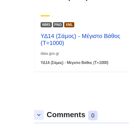
WMS
PNG
XML
ΥΔ14 (Σάμος) - Μέγιστο Βάθος
(T=1000)
data.gov.gr
ΥΔ14 (Σάμος) - Μέγιστο Βάθος (T=1000)
Comments
keyboard_arrow_down
0