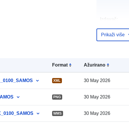
Izdavač:
Prikaži više
Kataloški
registar:
Formаt
Ažurirano
AX_0100_SAMOS
30 May 2026
XML
Prostorno:
_SAMOS
30 May 2026
PNG
AX_0100_SAMOS
30 May 2026
WMS