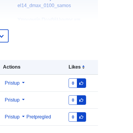
el14_dmax_0100_samos
Υπουργείο Περιβάλλοντος και
Ενέργειας
E-pošta:
info@ypen.gov.gr
Početna stranica:
https://ypen.gov.gr/
Dodano u data.europa.eu:
28 July 2026
Actions
Likes
Ažurirano na temelju podataka.europa.eu:
29 July 2026
Pristup
0
Koordinate:
[ [ 26.5351, 37.5655 ], [
26.5351, 37.8492 ], [ 27.1233,
Pristup
0
37.8492 ], [ 27.1233, 37.5655 ], [
26.5351, 37.5655 ] ]
Pristup
Pretpregled
0
Tip:
Polygon
Koordinate:
26.8292
37.7073