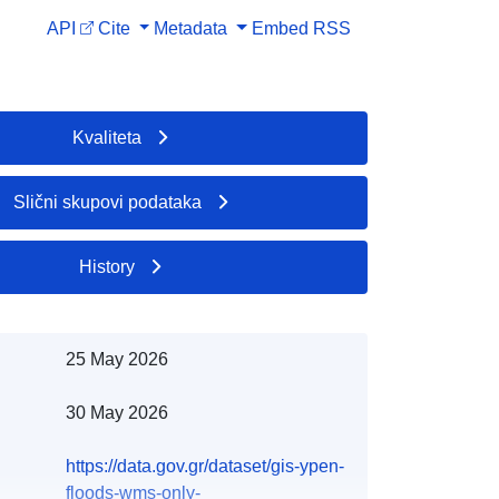
API
Cite
Metadata
Embed
RSS
Kvaliteta
Slični skupovi podataka
History
25 May 2026
30 May 2026
https://data.gov.gr/dataset/gis-ypen-
floods-wms-only-