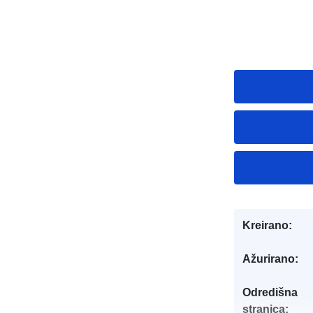
Kreirano:
Ažurirano:
Odredišna
stranica: