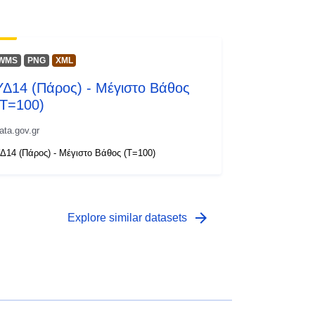
WMS
PNG
XML
ΥΔ14 (Πάρος) - Μέγιστο Βάθος
(T=100)
ata.gov.gr
Δ14 (Πάρος) - Μέγιστο Βάθος (T=100)
arrow_forward
Explore similar datasets