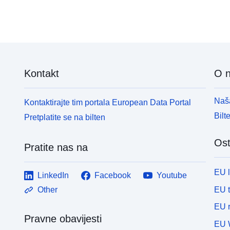
Kontakt
O 
Naša
Kontaktirajte tim portala European Data Portal
Bilt
Pretplatite se na bilten
Ost
Pratite nas na
EU 
LinkedIn
Facebook
Youtube
EU 
Other
EU r
Pravne obavijesti
EU 