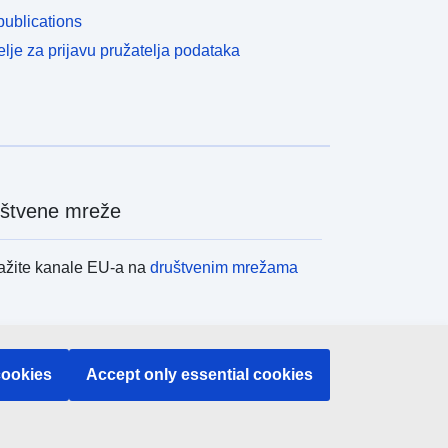
ublications
lje za prijavu pružatelja podataka
štvene mreže
ažite kanale EU-a na
društvenim mrežama
itucije i tijela EU-
cookies
Accept only essential cookies
raživanje institucija i tijela EU-a