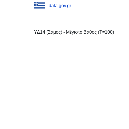
data.gov.gr
ΥΔ14 (Σάμος) - Μέγιστο Βάθος (T=100)