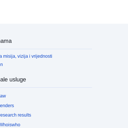
nama
 misija, vizija i vrijednosti
en
ale usluge
law
tenders
esearch results
Whoiswho