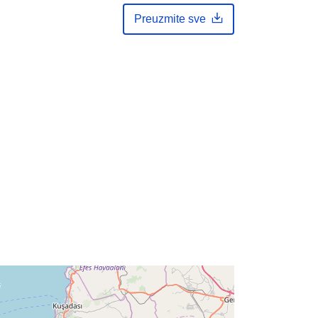
Tip:
Point
Preuzmite sve
gis-ypen-floods-wms-only-
el14_dmax_0100_samos
http://data.europa.eu/88u/dataset/gis
-ypen-floods-wms-only-
el14_dmax_0100_samos
a:
public
01 January 1900
 -
31 December 2099
Geospatial data
Resurs:
http://publications.europa.eu/resourc
e/authority/dataset-