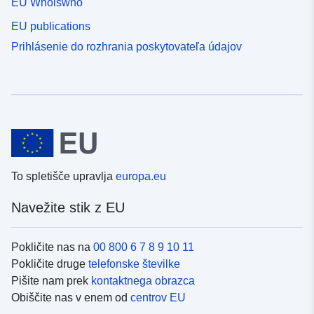
EU Whoiswho
EU publications
Prihlásenie do rozhrania poskytovateľa údajov
To spletišče upravlja
europa.eu
Navežite stik z EU
Pokličite nas na
00 800 6 7 8 9 10 11
Pokličite druge
telefonske številke
Pišite nam prek
kontaktnega obrazca
Obiščite nas v enem od
centrov EU