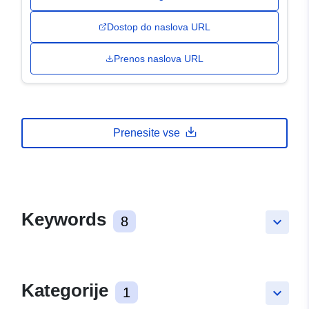
Dostop do naslova URL
Prenos naslova URL
Prenesite vse
Keywords
8
keyboard_arrow_down
Kategorije
1
keyboard_arrow_down