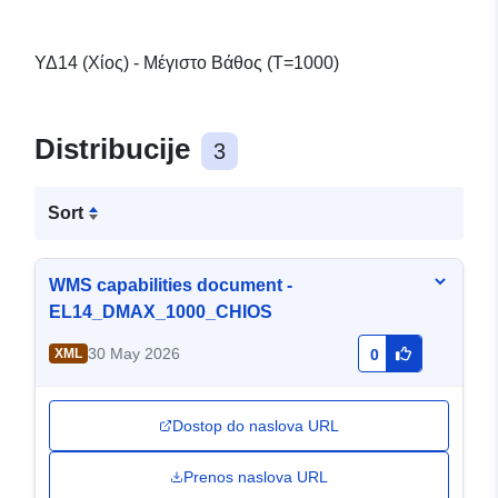
ΥΔ14 (Χίος) - Μέγιστο Βάθος (T=1000)
Distribucije
3
Sort
WMS capabilities document -
EL14_DMAX_1000_CHIOS
30 May 2026
XML
0
Dostop do naslova URL
Prenos naslova URL