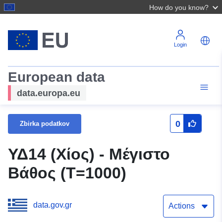
How do you know?
Login
European data
data.europa.eu
0
Zbirka podatkov
ΥΔ14 (Χίος) - Μέγιστο
Βάθος (T=1000)
data.gov.gr
Actions