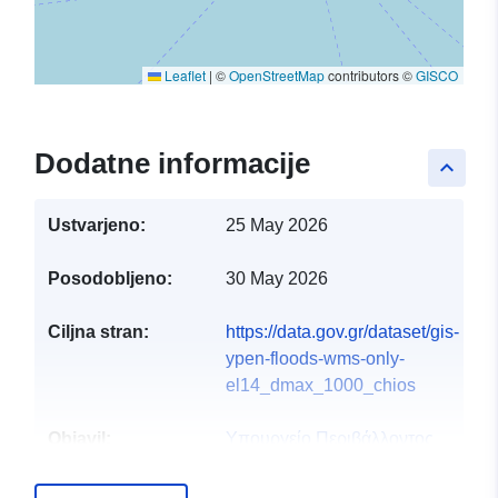
Leaflet
|
©
OpenStreetMap
contributors ©
GISCO
Dodatne informacije
keyboard_arrow_up
Ustvarjeno:
25 May 2026
Posodobljeno:
30 May 2026
Ciljna stran:
https://data.gov.gr/dataset/gis-
ypen-floods-wms-only-
el14_dmax_1000_chios
Objavil:
Υπουργείο Περιβάλλοντος
και Ενέργειας
E-pošta:
info@ypen.gov.gr