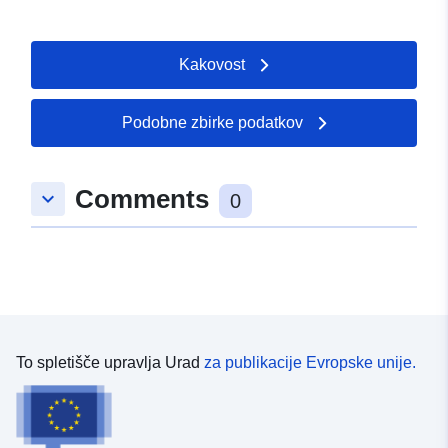
Kakovost
Podobne zbirke podatkov
Comments
keyboard_arrow_down
0
To spletišče upravlja Urad
za publikacije Evropske unije.