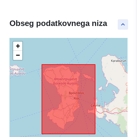
Obseg podatkovnega niza
keyboard_arrow_up
+
−