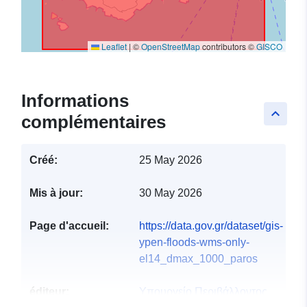
Leaflet
|
©
OpenStreetMap
contributors ©
GISCO
Informations
keyboard_arrow_up
complémentaires
Créé:
25 May 2026
Mis à jour:
30 May 2026
Page d'accueil:
https://data.gov.gr/dataset/gis-
ypen-floods-wms-only-
el14_dmax_1000_paros
éditeur:
Υπουργείο Περιβάλλοντος