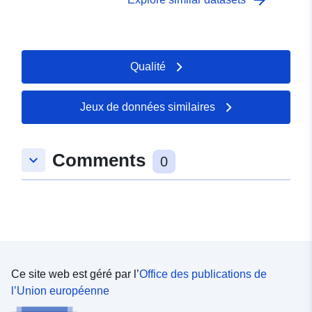
arrow_forward
type/GEOSPATIAL
Qualité
Jeux de données similaires
Comments
keyboard_arrow_down
0
Ce site web est géré par l’
Office des publications de
l’Union européenne