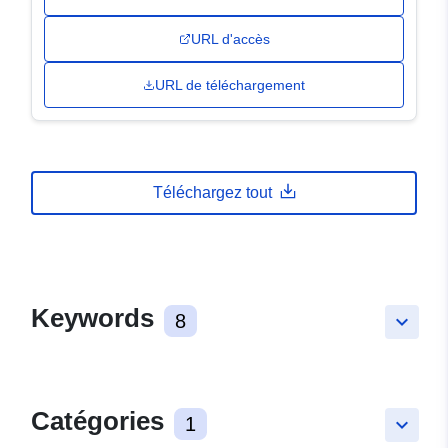
URL d'accès
URL de téléchargement
Téléchargez tout
Keywords
8
keyboard_arrow_down
Catégories
1
keyboard_arrow_down