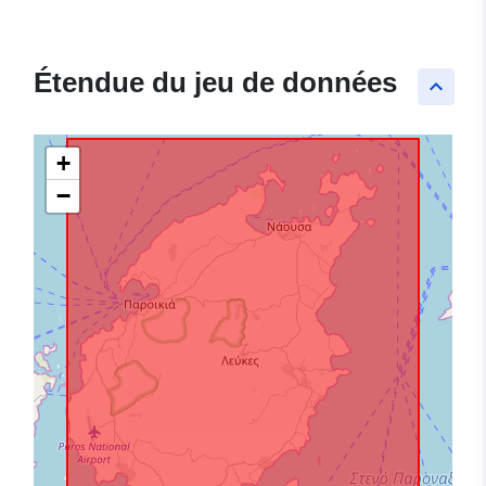
Étendue du jeu de données
keyboard_arrow_up
+
−