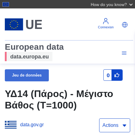
How do you know?
Connexion
European data
data.europa.eu
0
Jeu de données
ΥΔ14 (Πάρος) - Μέγιστο
Βάθος (T=1000)
data.gov.gr
Actions