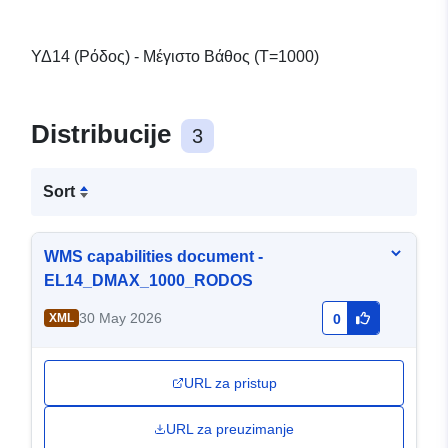
ΥΔ14 (Ρόδος) - Μέγιστο Βάθος (T=1000)
Distribucije
3
Sort
WMS capabilities document -
EL14_DMAX_1000_RODOS
30 May 2026
XML
0
URL za pristup
URL za preuzimanje