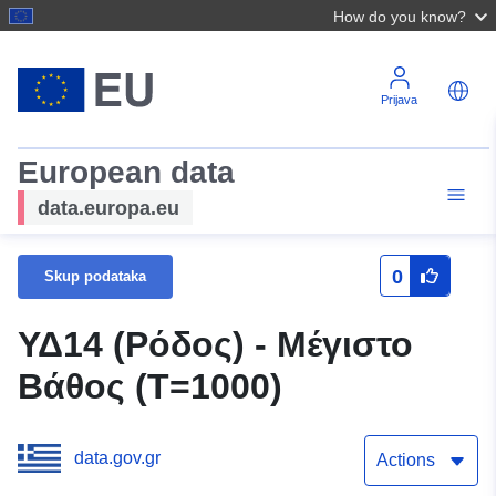
How do you know?
Prijava
European data
data.europa.eu
0
Skup podataka
ΥΔ14 (Ρόδος) - Μέγιστο
Βάθος (T=1000)
data.gov.gr
Actions