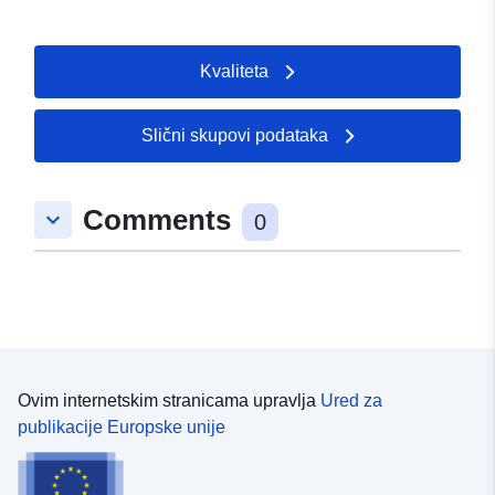
Kvaliteta
Slični skupovi podataka
Comments
keyboard_arrow_down
0
Ovim internetskim stranicama upravlja
Ured za
publikacije Europske unije