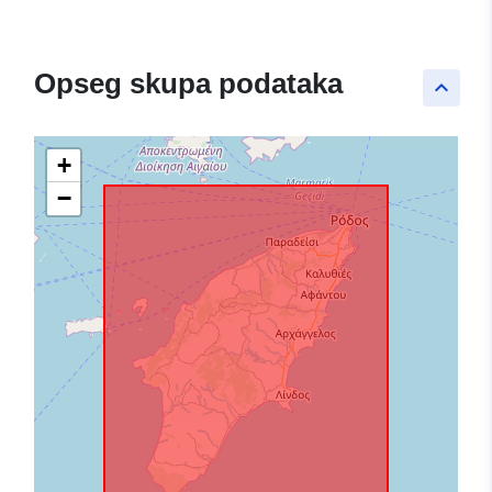
Opseg skupa podataka
keyboard_arrow_up
+
−