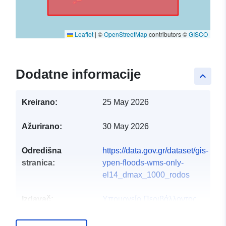
Leaflet
|
©
OpenStreetMap
contributors ©
GISCO
Dodatne informacije
keyboard_arrow_up
Kreirano:
25 May 2026
Ažurirano:
30 May 2026
Odredišna
https://data.gov.gr/dataset/gis-
stranica:
ypen-floods-wms-only-
el14_dmax_1000_rodos
Izdavač:
Υπουργείο Περιβάλλοντος
και Ενέργειας
E-pošta:
info@ypen.gov.gr