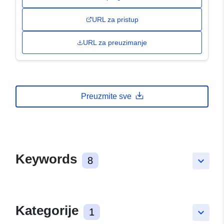
URL za pristup
URL za preuzimanje
Preuzmite sve
Keywords
8
keyboard_arrow_down
Kategorije
1
keyboard_arrow_down