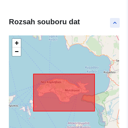
Rozsah souboru dat
keyboard_arrow_up
+
−