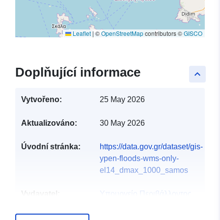
Leaflet
|
©
OpenStreetMap
contributors ©
GISCO
Doplňující informace
keyboard_arrow_up
Vytvořeno:
25 May 2026
Aktualizováno:
30 May 2026
Úvodní stránka:
https://data.gov.gr/dataset/gis-
ypen-floods-wms-only-
el14_dmax_1000_samos
Vydavatel:
Υπουργείο Περιβάλλοντος
και Ενέργειας
E-mail:
info@ypen.gov.gr