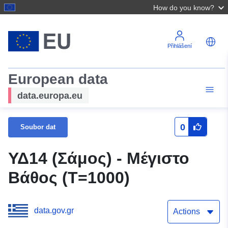
How do you know?
Přihlášení
European data
data.europa.eu
0
Soubor dat
ΥΔ14 (Σάμος) - Μέγιστο
Βάθος (T=1000)
data.gov.gr
Actions