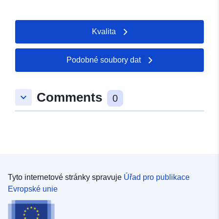
Kvalita
Podobné soubory dat
Comments
keyboard_arrow_down
0
Tyto internetové stránky spravuje
Úřad pro publikace
Evropské unie