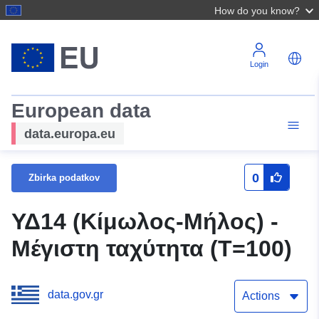
How do you know?
Login
European data
data.europa.eu
0
Zbirka podatkov
ΥΔ14 (Κίμωλος-Μήλος) -
Μέγιστη ταχύτητα (T=100)
data.gov.gr
Actions