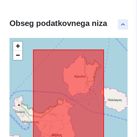
Obseg podatkovnega niza
keyboard_arrow_up
+
−