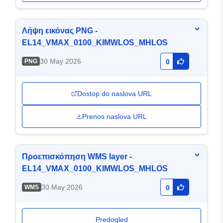
Λήψη εικόνας PNG -
EL14_VMAX_0100_KIMWLOS_MHLOS
30 May 2026
PNG
0
Dostop do naslova URL
Prenos naslova URL
Προεπισκόπηση WMS layer -
EL14_VMAX_0100_KIMWLOS_MHLOS
30 May 2026
WMS
0
Predogled