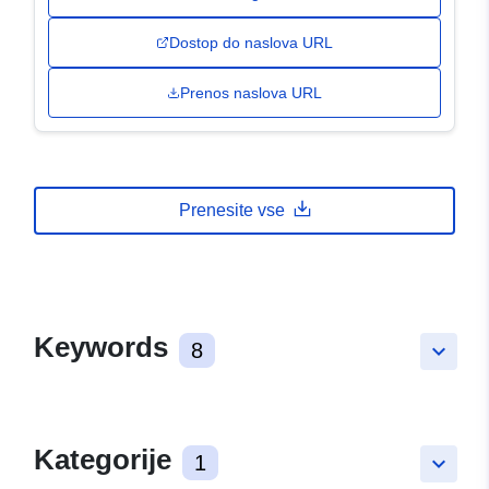
Dostop do naslova URL
Prenos naslova URL
Prenesite vse
Keywords
8
keyboard_arrow_down
Kategorije
1
keyboard_arrow_down