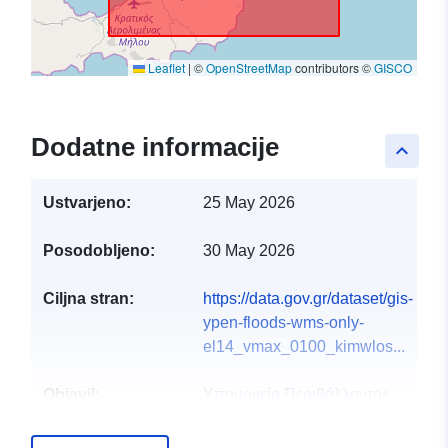
Leaflet
|
©
OpenStreetMap
contributors ©
GISCO
Dodatne informacije
keyboard_arrow_up
Ustvarjeno:
25 May 2026
Posodobljeno:
30 May 2026
Ciljna stran:
https://data.gov.gr/dataset/gis-
ypen-floods-wms-only-
el14_vmax_0100_kimwlos...
Objavil:
Υπουργείο Περιβάλλοντος
και Ενέργειας
E-pošta:
info@ypen.gov.gr