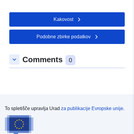
Kakovost
Podobne zbirke podatkov
Comments
keyboard_arrow_down
0
To spletišče upravlja Urad
za publikacije Evropske unije.