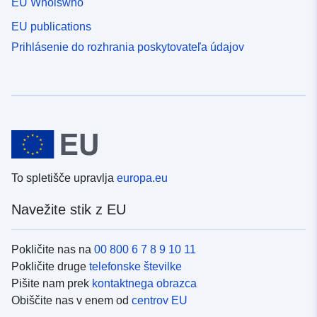
EU Whoiswho
EU publications
Prihlásenie do rozhrania poskytovateľa údajov
To spletišče upravlja
europa.eu
Navežite stik z EU
Pokličite nas na
00 800 6 7 8 9 10 11
Pokličite druge
telefonske številke
Pišite nam prek
kontaktnega obrazca
Obiščite nas v enem od
centrov EU