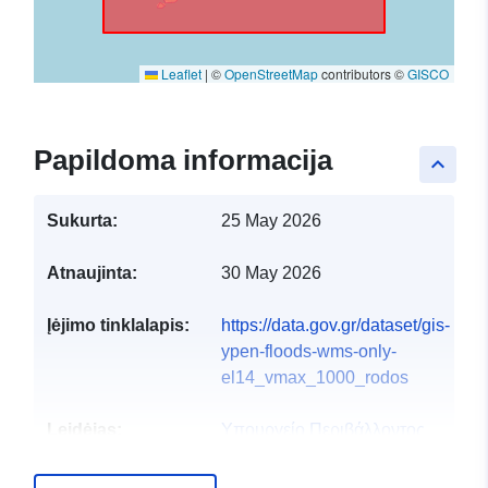
Leaflet
|
©
OpenStreetMap
contributors ©
GISCO
Papildoma informacija
keyboard_arrow_up
Sukurta:
25 May 2026
Atnaujinta:
30 May 2026
Įėjimo tinklalapis:
https://data.gov.gr/dataset/gis-
ypen-floods-wms-only-
el14_vmax_1000_rodos
Leidėjas:
Υπουργείο Περιβάλλοντος
και Ενέργειας
El. paštas:
info@ypen.gov.gr