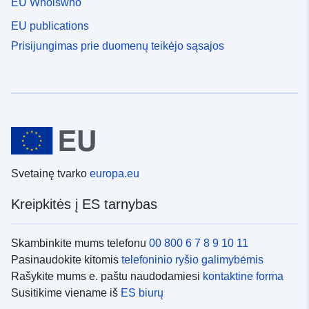
EU Whoiswho
EU publications
Prisijungimas prie duomenų teikėjo sąsajos
Svetainę tvarko
europa.eu
Kreipkitės į ES tarnybas
Skambinkite mums telefonu
00 800 6 7 8 9 10 11
Pasinaudokite kitomis
telefoninio ryšio galimybėmis
Rašykite mums e. paštu naudodamiesi
kontaktine forma
Susitikime viename iš
ES biurų