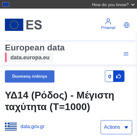
How do you know?
Prisijungti
European data
data.europa.eu
0
Duomenų rinkinys
ΥΔ14 (Ρόδος) - Μέγιστη
ταχύτητα (T=1000)
data.gov.gr
Actions