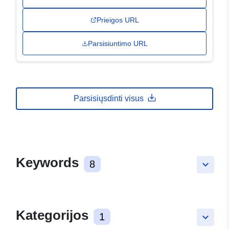
Prieigos URL
Parsisiuntimo URL
Parsisiųsdinti visus
Keywords
8
keyboard_arrow_down
Kategorijos
1
keyboard_arrow_down