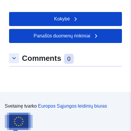
Kokybė
Panašūs duomenų rinkiniai
Comments
keyboard_arrow_down
0
Svetainę tvarko
Europos Sąjungos leidinių biuras