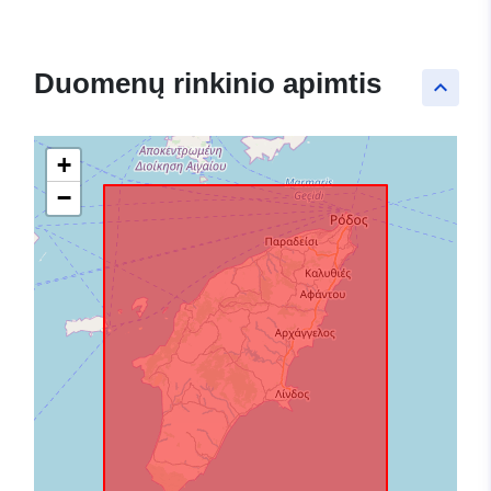
Duomenų rinkinio apimtis
keyboard_arrow_up
+
−