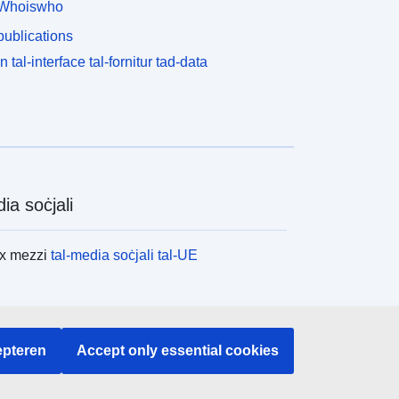
Whoiswho
ublications
n tal-interface tal-fornitur tad-data
ia soċjali
ex mezzi
tal-media soċjali tal-UE
tituzzjonijiet u l-korpi tal-UE
pteren
Accept only essential cookies
x l-istituzzjonijiet u l-korpi kollha tal-UE.