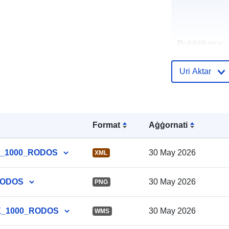
Pubblikatur:
Uri Aktar
Reġistru tal-
Format
Aġġornati
Katalgu:
AX_1000_RODOS
30 May 2026
XML
RODOS
30 May 2026
PNG
Spazjali:
AX_1000_RODOS
30 May 2026
WMS