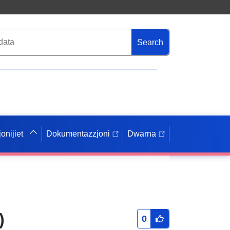
Search
onijiet
Dokumentazzjoni
Dwarna
)
0