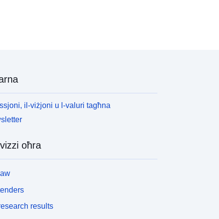
arna
ssjoni, il-viżjoni u l-valuri tagħna
letter
vizzi oħra
law
tenders
esearch results