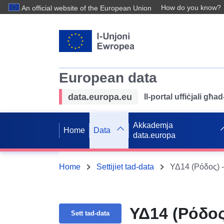
How do you know?
An official website of the European Union
European data
data.europa.eu
Il-portal uffiċjali għ
Akkademja
Home
Data
data.europa
Home
Settijiet tad-data
ΥΔ14 (Ρόδος) -
ΥΔ14 (Ρόδος
Sett tad-data