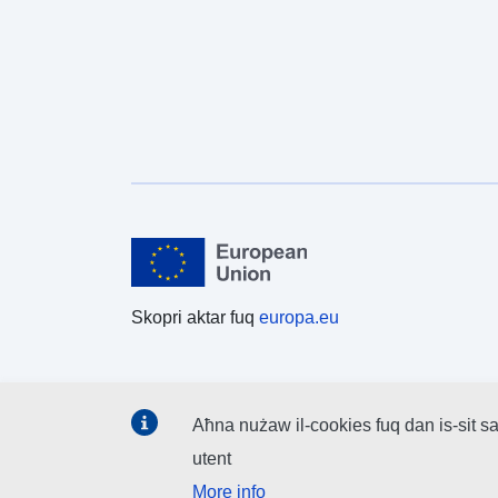
Skopri aktar fuq
europa.eu
Aħna nużaw il-cookies fuq dan is-sit sa
utent
More info