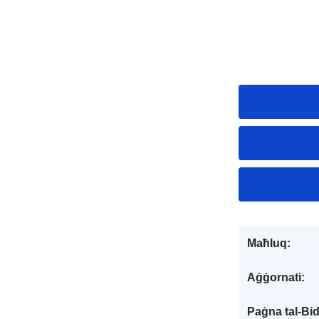
Maħluq:
Aġġornati:
Paġna tal-Bi