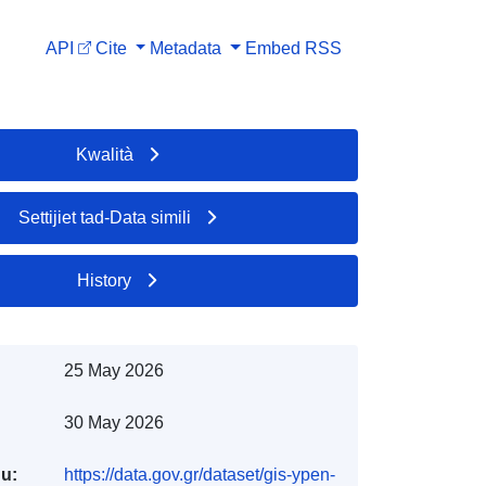
API
Cite
Metadata
Embed
RSS
Kwalità
Settijiet tad-Data simili
History
25 May 2026
30 May 2026
du:
https://data.gov.gr/dataset/gis-ypen-