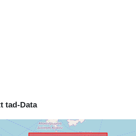
Identifikaturi:
uriRef:
Drittijiet ta'
Aċċess:
t tad-Data
Kopertura
temporali: