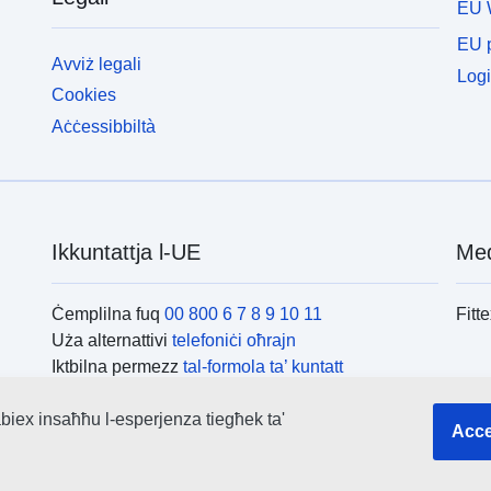
EU 
EU p
Avviż legali
Logi
Cookies
Aċċessibbiltà
Ikkuntattja l-UE
Med
Ċemplilna fuq
00 800 6 7 8 9 10 11
Fitt
Uża alternattivi
telefoniċi oħrajn
Iktbilna permezz
tal-formola ta’ kuntatt
Iltaqa’ magħna f’wieħed
miċ-ċentri tal-UE
L-is
biex insaħħu l-esperjenza tiegħek ta'
Acce
Fitte