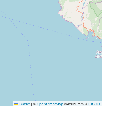
Geospatial data
Riżorsa:
http://publications.europa.eu/resourc
e/authority/dataset-
type/GEOSPATIAL
Leaflet
|
©
OpenStreetMap
contributors ©
GISCO