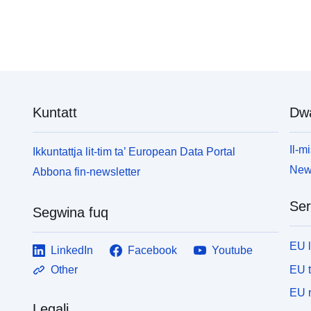
Kuntatt
Dw
Il-mi
Ikkuntattja lit-tim ta’ European Data Portal
News
Abbona fin-newsletter
Ser
Segwina fuq
EU 
LinkedIn
Facebook
Youtube
EU 
Other
EU r
Legali