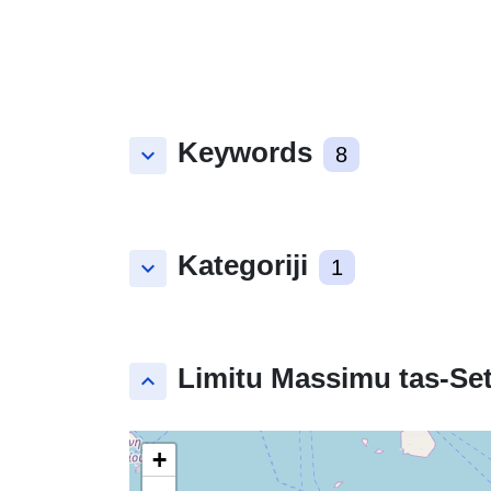
Keywords
keyboard_arrow_down
8
Kategoriji
keyboard_arrow_down
1
Limitu Massimu tas-Set
keyboard_arrow_up
+