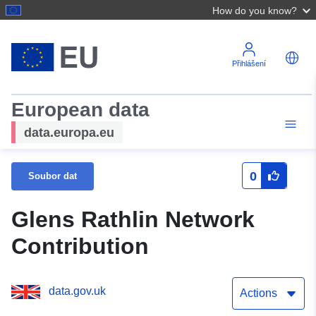
How do you know?
Přihlášení
European data
data.europa.eu
0
Soubor dat
Glens Rathlin Network
Contribution
data.gov.uk
Actions