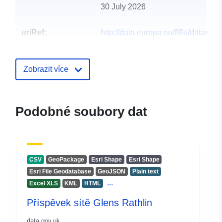
30 July 2026
uriRef:
http://data.europa.eu/88u/dataset/g
rathlin-network-contribution2
Zobrazit více
Podobné soubory dat
CSV
GeoPackage
Esri Shape
Esri Shape
Esri File Geodatabase
GeoJSON
Plain text
...
Excel XLS
KML
HTML
Příspěvek sítě Glens Rathlin
data.gov.uk