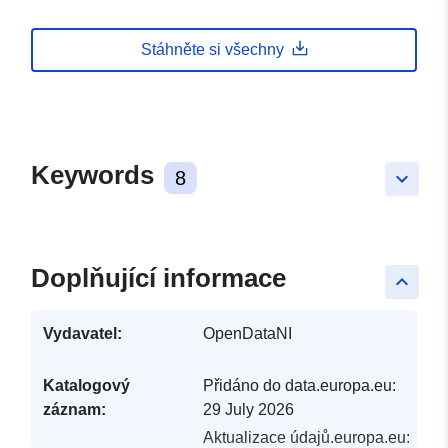
Stáhněte si všechny
Keywords
8
keyboard_arrow_down
Doplňující informace
keyboard_arrow_up
Vydavatel:
OpenDataNI
Katalogový
Přidáno do data.europa.eu:
záznam:
29 July 2026
Aktualizace údajů.europa.eu: