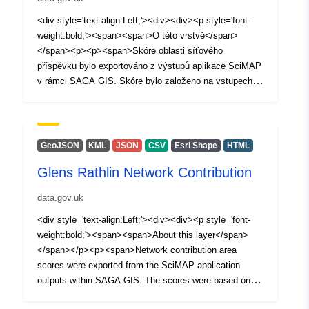
<div style='text-align:Left;'><div><div><p style='font-
weight:bold;'><span><span>O této vrstvě</span>
</span><p><p><span>Skóre oblasti síťového
příspěvku bylo exportováno z výstupů aplikace SciMAP
v rámci SAGA GIS. Skóre bylo založeno na vstupech z
CEH Land cover 2007, Met Office průměrné srážky a 5
metrů DTM. Hranice kategorie High contribution byla
určena výběrem +1 směrodatné odchylky rozdělení
skóre.</span></p><p style='font-weight:bold;'>
GeoJSON
KML
JSON
CSV
Esri Shape
HTML
<span>Co můžete dělat s vrstvou?</span></p><p
Glens Rathlin Network Contribution
style='margin:1 1 1 20;'><span style='font-
weight:bold;'>Vizualizace: </span><span><span>Tato
data.gov.uk
vrstva může být použita pro online vizualizaci ve
webových mapách.</span></span></p><p
<div style='text-align:Left;'><div><div><p style='font-
style='margin:1 1 1 20;'><span style='font-weight:bold;'>
weight:bold;'><span><span>About this layer</span>
<span>Analýza: </span></span><span><span>Tato
</span></p><p><span>Network contribution area
vrstva může být použita v řídicích panelech.</span>
scores were exported from the SciMAP application
</span></p><p style='margin:1 1 1 20;'><span
outputs within SAGA GIS. The scores were based on
style='font-weight:bold;'><span>Stáhnout:</span>
inputs from CEH Land cover 2007, Met Office average
</span><span><span> Data lze stáhnout.</span></p>