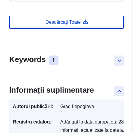
Descărcați Toate
Keywords
1
keyboard_arrow_down
Informații suplimentare
keyboard_arrow_up
Autorul publicării:
Grad Lepoglava
Registru catalog:
Adăugat la data.europa.eu:
28 Jul
Informații actualizate la data a.eur