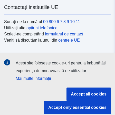
Contactați instituțiile UE
Sunați-ne la numărul
00 800 6 7 8 9 10 11
Utilizați alte
opțiuni telefonice
Scrieți-ne completând
formularul de contact
Veniți să discutăm la unul din
centrele UE
Platformele de comunicare socială
Acest site folosește cookie-uri pentru a îmbunătăți
Descoperiți canalele UE
pe rețelele sociale
experiența dumneavoastră de utilizator
Mai multe informații
Instituțiile și organismele UE
Accept all cookies
Găsiți o instituție/un organism UE
Accept only essential cookies