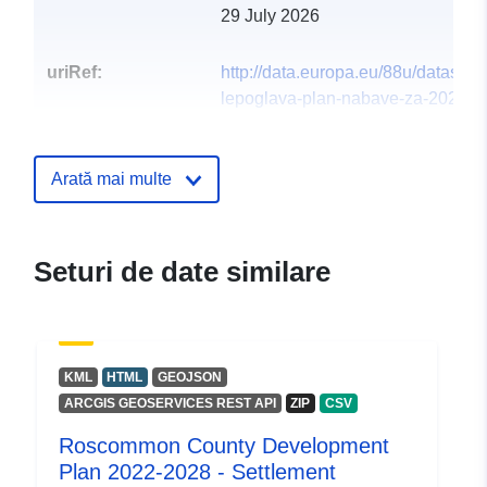
29 July 2026
uriRef:
http://data.europa.eu/88u/dataset/g
lepoglava-plan-nabave-za-2023
Arată mai multe
Seturi de date similare
KML
HTML
GEOJSON
ARCGIS GEOSERVICES REST API
ZIP
CSV
Roscommon County Development
Plan 2022-2028 - Settlement