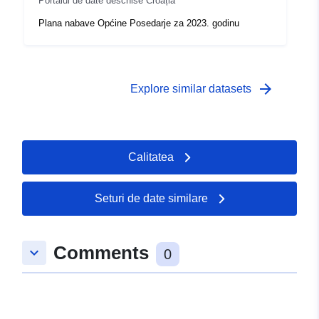
Portalul de date deschise Croația
Plana nabave Općine Posedarje za 2023. godinu
arrow_forward
Explore similar datasets
Calitatea
Seturi de date similare
Comments
keyboard_arrow_down
0