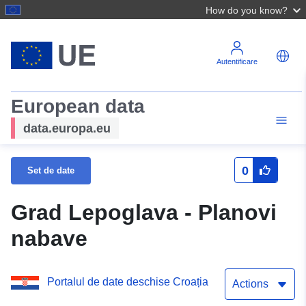
How do you know?
Autentificare
European data
data.europa.eu
0
Set de date
Grad Lepoglava - Planovi
nabave
Portalul de date deschise Croația
Actions