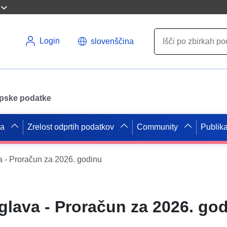
Login
slovenščina
opske podatke
pa
Zrelost odprtih podatkov
Community
Publika
 - Proračun za 2026. godinu
lava - Proračun za 2026. go