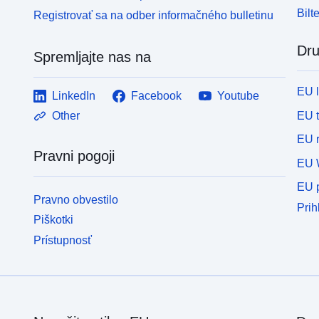
Bilt
Registrovať sa na odber informačného bulletinu
Dru
Spremljajte nas na
EU 
LinkedIn
Facebook
Youtube
EU 
Other
EU r
Pravni pogoji
EU 
EU p
Pravno obvestilo
Prih
Piškotki
Prístupnosť