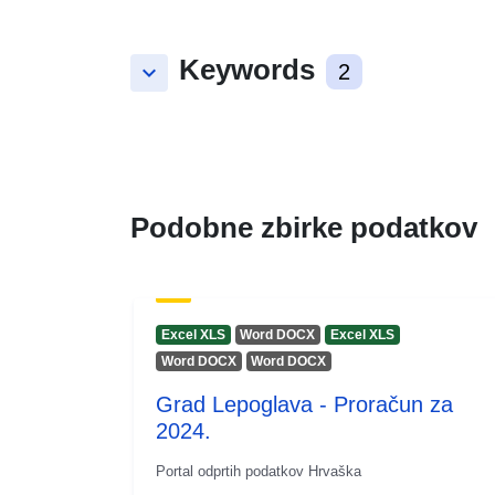
Keywords
keyboard_arrow_down
2
Podobne zbirke podatkov
Excel XLS
Word DOCX
Excel XLS
Word DOCX
Word DOCX
Grad Lepoglava - Proračun za
2024.
Portal odprtih podatkov Hrvaška