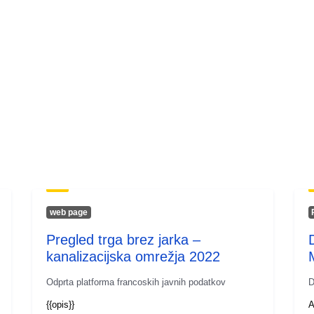
web page
Pregled trga brez jarka –
kanalizacijska omrežja 2022
Odprta platforma francoskih javnih podatkov
D
{{opis}}
A