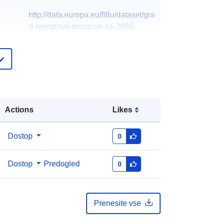
http://data.europa.eu/88u/dataset/gra
d-lepoglava-proracun-za-2026-
godinu
Actions
Likes
Dostop
0
Dostop
Predogled
0
Prenesite vse