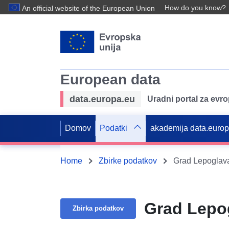
How do you know?
An official website of the European Union
European data
data.europa.eu
Uradni portal za evr
Domov
Podatki
akademija data.euro
Home
Zbirke podatkov
Grad Lepoglava
Grad Lepog
Zbirka podatkov