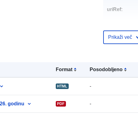
uriRef:
Prikaži več
Format
Posodobljeno
-
HTML
26. godinu
-
PDF