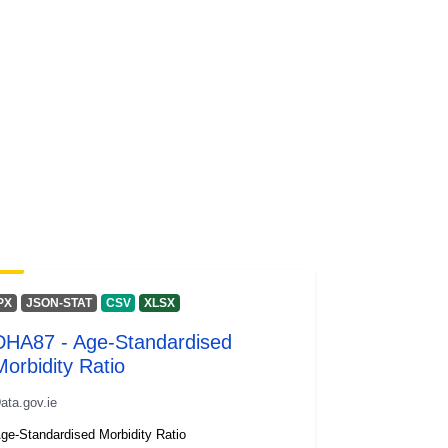
PX
JSON-STAT
CSV
XLSX
DHA87 - Age-Standardised
Morbidity Ratio
ata.gov.ie
ge-Standardised Morbidity Ratio