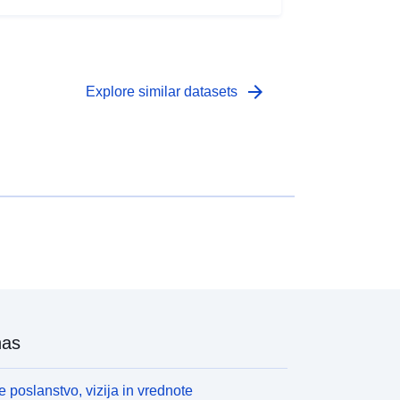
arrow_forward
Explore similar datasets
nas
 poslanstvo, vizija in vrednote