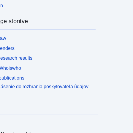
en
ge storitve
law
tenders
esearch results
Whoiswho
ublications
lásenie do rozhrania poskytovateľa údajov