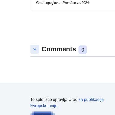
Grad Lepoglava - Proračun za 2024.
Comments
keyboard_arrow_down
0
To spletišče upravlja Urad
za publikacije
Evropske unije.