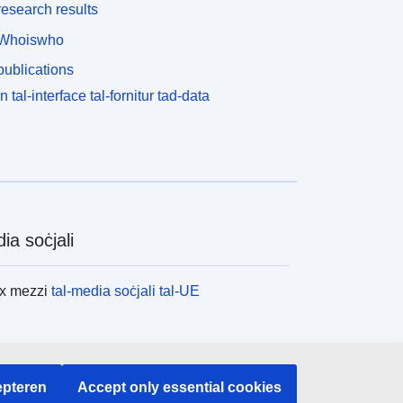
esearch results
Whoiswho
ublications
n tal-interface tal-fornitur tad-data
ia soċjali
ex mezzi
tal-media soċjali tal-UE
tituzzjonijiet u l-korpi tal-UE
pteren
Accept only essential cookies