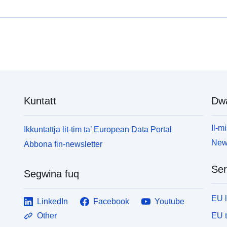
Kuntatt
Dw
Il-mi
Ikkuntattja lit-tim ta’ European Data Portal
News
Abbona fin-newsletter
Ser
Segwina fuq
EU 
LinkedIn
Facebook
Youtube
EU 
Other