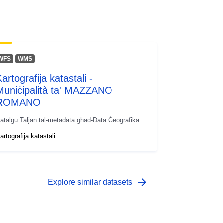
WFS
WMS
artografija katastali -
Muniċipalità ta' MAZZANO
ROMANO
atalgu Taljan tal-metadata għad-Data Ġeografika
artografija katastali
arrow_forward
Explore similar datasets