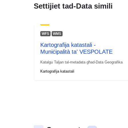
Settijiet tad-Data simili
WFS
WMS
Kartografija katastali -
Muniċipalità ta' VESPOLATE
Katalgu Taljan tal-metadata għad-Data Ġeografika
Kartografija katastali