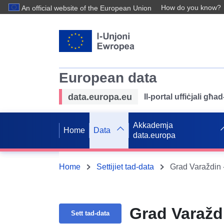
How do you know?
An official website of the European Union
European data
data.europa.eu
Il-portal uffiċjali għ
Akkademja
Home
Data
data.europa
Home
Settijiet tad-data
Grad Varaždin -
Grad Varaždi
Sett tad-data