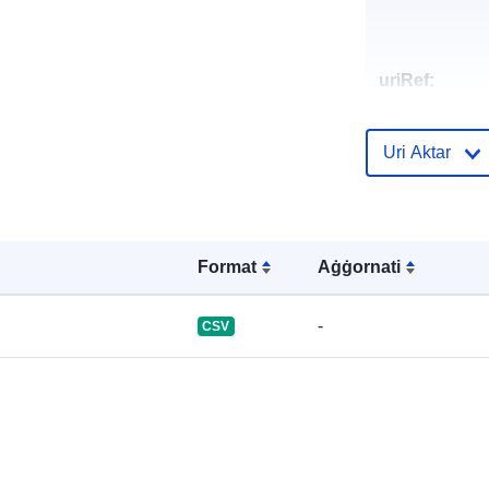
uriRef:
Uri Aktar
Format
Aġġornati
-
CSV