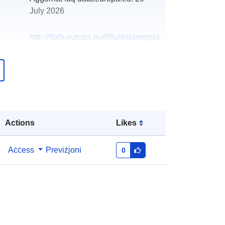
July 2026
http://data.europa.eu/88u/dataset/gra
d-varazdin-dadilje
Actions
Likes
Aċċess
Previżjoni
0