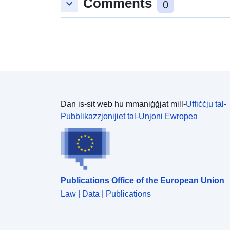
Comments
keyboard_arrow_down
0
Dan is-sit web hu mmaniġġjat mill-
Uffiċċju tal-
Pubblikazzjonijiet tal-Unjoni Ewropea
Publications Office of the European Union
Law | Data | Publications