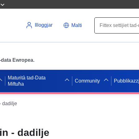
Illoggjar
Malti
ad-data Ewropea.
Maturità tad-Data
Community
Pubblikazzj
Miftuħa
 dadilje
n - dadilje