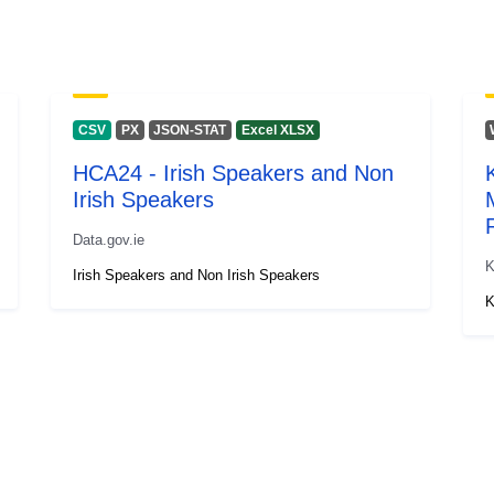
CSV
PX
JSON-STAT
Excel XLSX
HCA24 - Irish Speakers and Non
K
Irish Speakers
Data.gov.ie
K
Irish Speakers and Non Irish Speakers
K