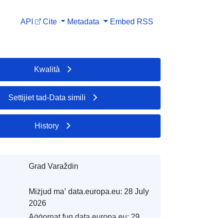
API
Cite
Metadata
Embed
RSS
Kwalità
Settijiet tad-Data simili
History
Grad Varaždin
Miżjud ma’ data.europa.eu:
28 July
2026
Aġġornat fuq data.europa.eu:
29