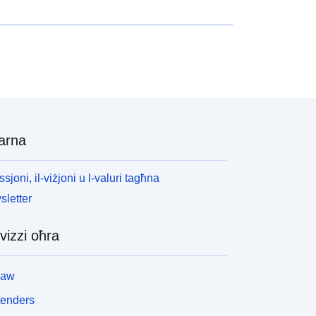
arna
ssjoni, il-viżjoni u l-valuri tagħna
letter
vizzi oħra
law
tenders