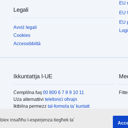
EU r
Legali
EU 
EU p
Avviż legali
Logi
Cookies
Aċċessibbiltà
Ikkuntattja l-UE
Med
Ċemplilna fuq
00 800 6 7 8 9 10 11
Fitt
Uża alternattivi
telefoniċi oħrajn
Iktbilna permezz
tal-formola ta’ kuntatt
Iltaqa’ magħna f’wieħed
miċ-ċentri tal-UE
L-is
biex insaħħu l-esperjenza tiegħek ta'
Acce