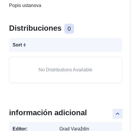
Popis ustanova
Distribuciones
0
Sort
No Distributions Available
información adicional
keyboard_arrow_up
Editor:
Grad Varaždin