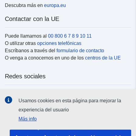
Descubra más en
europa.eu
Contactar con la UE
Puede llamarnos al
00 800 6 7 8 9 10 11
O utilizar otras
opciones telefónicas
Escríbanos a través del
formulario de contacto
O venga a conocernos en uno de los
centros de la UE
Redes sociales
Buscar los canales de la UE en las
redes sociales
Usamos cookies en esta página para mejorar la
experiencia del usuario
Instituciones y organismos de la UE
Más info
Buscar todas las instituciones y órganos de la UE