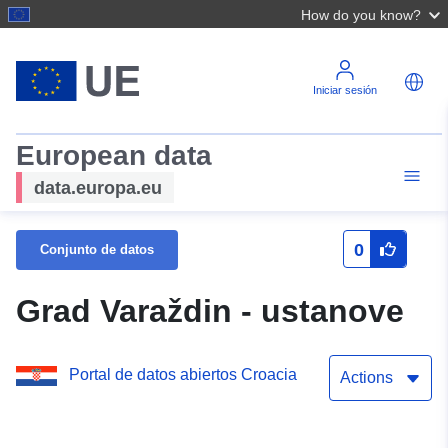
How do you know?
Iniciar sesión
European data
data.europa.eu
0
Conjunto de datos
Grad Varaždin - ustanove
Portal de datos abiertos Croacia
Actions