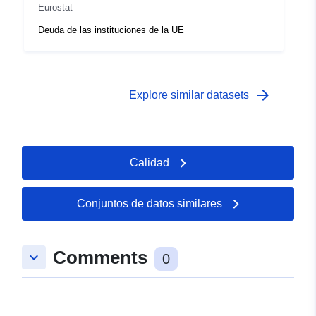
Eurostat
Deuda de las instituciones de la UE
arrow_forward
Explore similar datasets
Calidad
Conjuntos de datos similares
Comments
keyboard_arrow_down
0