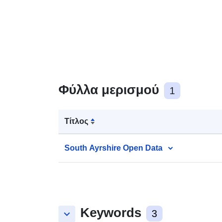
Φύλλα μερισμού
1
Τίτλος
South Ayrshire Open Data
Keywords
keyboard_arrow_down
3