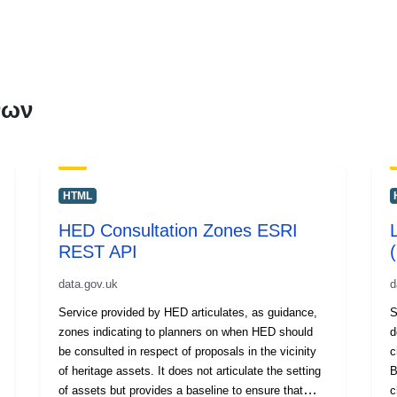
νων
HTML
HED Consultation Zones ESRI
REST API
data.gov.uk
d
Service provided by HED articulates, as guidance,
S
zones indicating to planners on when HED should
d
be consulted in respect of proposals in the vicinity
c
of heritage assets. It does not articulate the setting
B
of assets but provides a baseline to ensure that
c