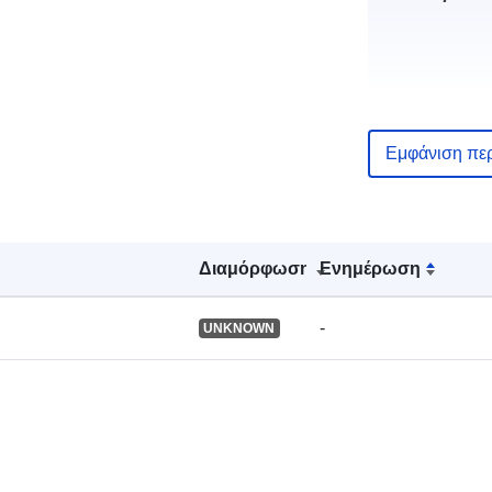
uriRef:
Εμφάνιση πε
Διαμόρφωση
Ενημέρωση
-
UNKNOWN