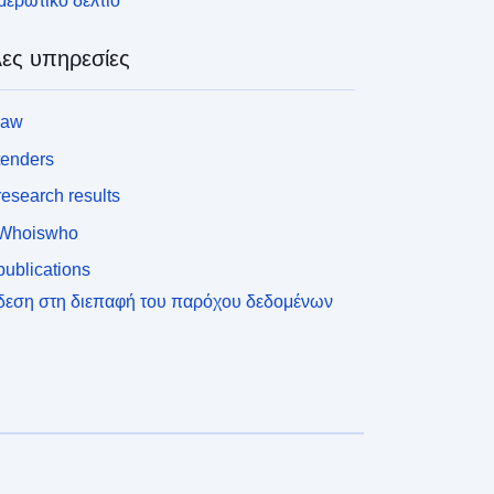
ερωτικό δελτίο
ες υπηρεσίες
law
tenders
esearch results
Whoiswho
ublications
δεση στη διεπαφή του παρόχου δεδομένων