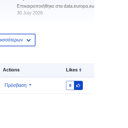
Επικαιροποιήθηκε στα data.europa.eu:
30 July 2026
http://data.europa.eu/88u/dataset/gre
en-belt-south-ayrshire
ρισσότερων
Actions
Likes
Πρόσβαση
0