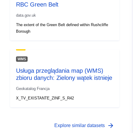
RBC Green Belt
data.gov.uk
The extent of the Green Belt defined within Rushcliffe
Borough
WMS
Usługa przeglądania map (WMS)
zbioru danych: Zielony wątek istnieje
Geokatalog Francja
X_TV_EXISTANTE_ZINF_S_R42
arrow_forward
Explore similar datasets