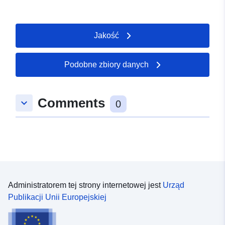
Jakość
Podobne zbiory danych
Comments
keyboard_arrow_down
0
Administratorem tej strony internetowej jest
Urząd
Publikacji Unii Europejskiej