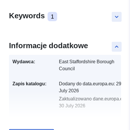
Keywords
1
keyboard_arrow_down
Informacje dodatkowe
keyboard_arrow_up
Wydawca:
East Staffordshire Borough
Council
Zapis katalogu:
Dodany do data.europa.eu:
29
July 2026
Zaktualizowano dane.europa.eu:
30 July 2026
uriRef:
http://data.europa.eu/88u/dataset/
belt3