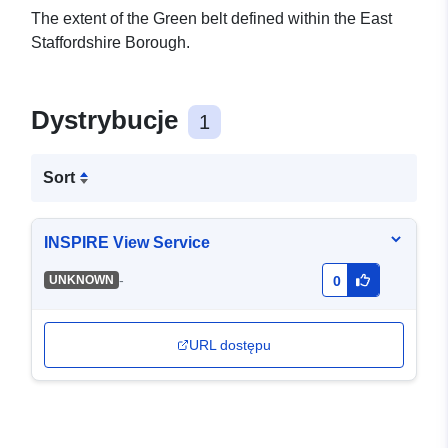
The extent of the Green belt defined within the East
Staffordshire Borough.
Dystrybucje
1
Sort
INSPIRE View Service
-
UNKNOWN
0
URL dostępu