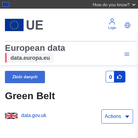
How do you know?
Login
European data
data.europa.eu
0
Zbiór danych
Green Belt
data.gov.uk
Actions