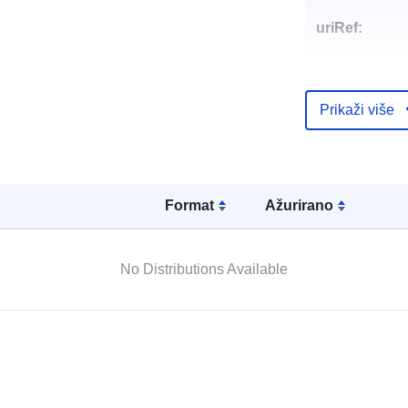
uriRef:
Prikaži više
Formаt
Ažurirano
No Distributions Available