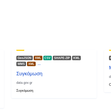
GeoJSON
XML
CSV
SHAPE-ZIP
KML
...
WMS
XML
Συγκόμωση
d
data.gov.gr
C
Συγκόμωση