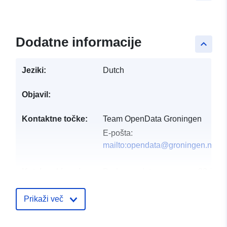
Dodatne informacije
keyboard_arrow_up
Jeziki:
Dutch
Objavil:
Kontaktne točke:
Team OpenData Groningen
E-pošta:
mailto:opendata@groningen.nl
Katalogski zapis:
Dodano v data.europa.eu:
28 July
Posodobljeno na spletišču Data.e
29 July 2026
Prikaži več
uriRef:
http://data.europa.eu/88u/dataset/