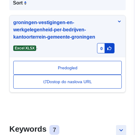
Sort
groningen-vestigingen-en-
werkgelegenheid-per-bedrijven-
kantoorterrein-gemeente-groningen
-
Excel XLSX
0
Predogled
Dostop do naslova URL
Keywords
7
keyboard_arrow_down