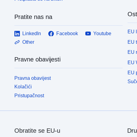
Ost
Pratite nas na
EU 
LinkedIn
Facebook
Youtube
EU 
Other
EU r
Pravne obavijesti
EU 
EU p
Pravna obavijest
Suče
Kolačići
Pristupačnost
Obratite se EU-u
Dru