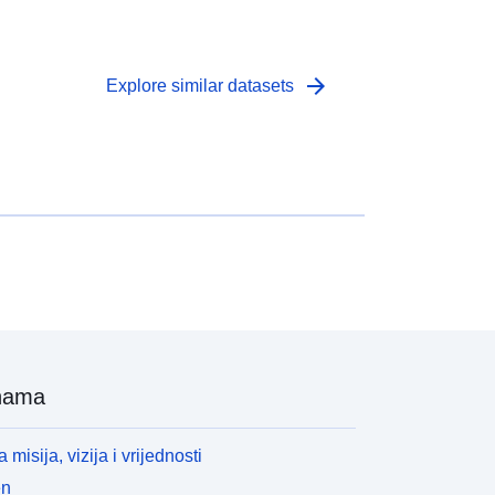
arrow_forward
Explore similar datasets
nama
 misija, vizija i vrijednosti
en