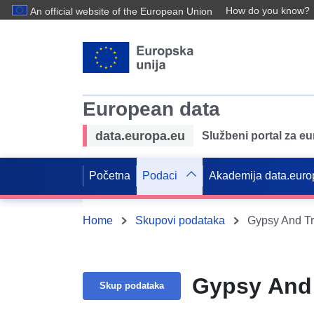
How do you know?
An official website of the European Union
European data
data.europa.eu
Službeni portal za e
Početna
Podaci
Akademija data.euro
Home
Skupovi podataka
Gypsy And Tra
Gypsy And 
Skup podataka