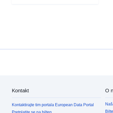
Kontakt
O 
Naša
Kontaktirajte tim portala European Data Portal
Bilt
Pretplatite se na bilten