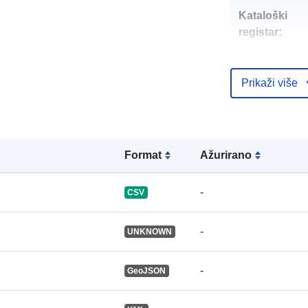
Kataloški
registar:
Prikaži više
uriRef:
Formаt
Ažurirano
-
CSV
-
UNKNOWN
-
GeoJSON