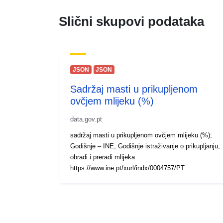
Slični skupovi podataka
JSON
JSON
Sadržaj masti u prikupljenom
ovčjem mlijeku (%)
data.gov.pt
sadržaj masti u prikupljenom ovčjem mlijeku (%);
Godišnje – INE, Godišnje istraživanje o prikupljanju,
obradi i preradi mlijeka
https://www.ine.pt/xurl/indx/0004757/PT