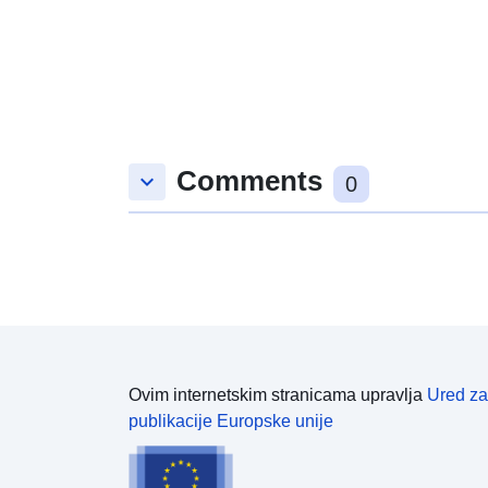
Comments
keyboard_arrow_down
0
Ovim internetskim stranicama upravlja
Ured za
publikacije Europske unije