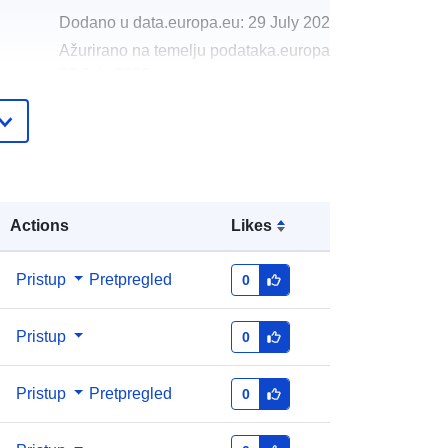
Dodano u data.europa.eu:
29 July 2026
Ažurirano na temelju podataka.europa.eu:
30 July 2026
http://data.europa.eu/88u/dataset/gy
psy-and-traveller-site
Actions
Likes
Pristup
Pretpregled
0
Pristup
0
Pristup
Pretpregled
0