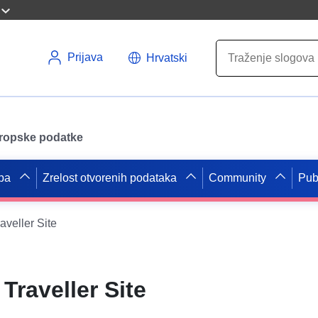
Prijava
Hrvatski
uropske podatke
pa
Zrelost otvorenih podataka
Community
Pub
veller Site
Traveller Site