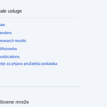
ale usluge
law
tenders
esearch results
Whoiswho
ublications
lje za prijavu pružatelja podataka
štvene mreže