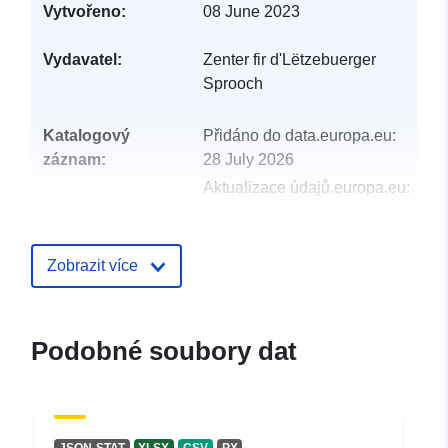
Vytvořeno:
08 June 2023
Vydavatel:
Zenter fir d'Lëtzebuerger
Sprooch
Katalogový
Přidáno do data.europa.eu:
záznam:
28 July 2026
Aktualizace údajů.europa.eu:
29 July 2026
uriRef:
http://data.europa.eu/88u/dataset/
Zobrazit více
data-2
Časová
unknown
Podobné soubory dat
periodicita: