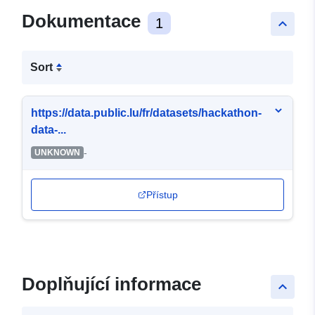
Dokumentace
1
keyboard_arrow_up
Sort
https://data.public.lu/fr/datasets/hackathon-
data-...
-
UNKNOWN
Přístup
Doplňující informace
keyboard_arrow_up