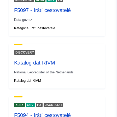
JSON-STAT
XLSX
CSV
PX
F5097 - Irští cestovatelé
Data.gov.cz
Kategorie: Irští cestovatelé
DISCOVERY
Katalog dat RIVM
National Georegister of the Netherlands
Katalog dat RIVM
XLSX
CSV
PX
JSON-STAT
F5094 - Irští cestovatelé