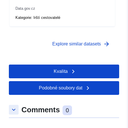
Data.gov.cz
Kategorie: Irští cestovatelé
arrow_forward
Explore similar datasets
Kvalita
Podobné soubory dat
Comments
keyboard_arrow_down
0