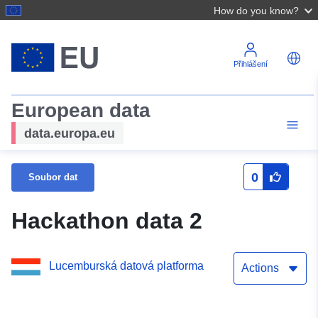
How do you know?
Přihlášení
European data
data.europa.eu
0
Soubor dat
Hackathon data 2
Lucemburská datová platforma
Actions