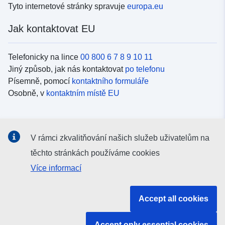
Tyto internetové stránky spravuje
europa.eu
Jak kontaktovat EU
Telefonicky na lince
00 800 6 7 8 9 10 11
Jiný způsob, jak nás kontaktovat
po telefonu
Písemně, pomocí
kontaktního formuláře
Osobně, v
kontaktním místě EU
Sociální média
V rámci zkvalitňování našich služeb uživatelům na
Vyhledávání informačních kanálů EU v
sociálních médiích
těchto stránkách používáme cookies
Více informací
Orgány a instituce EU
Accept all cookies
Vyhledávání orgánů a institucí EU
Accept only essential cookies