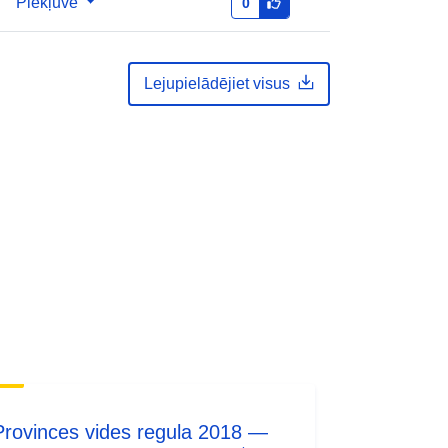
Piekļuve
0
Lejupielādējiet visus
Provinces vides regula 2018 —