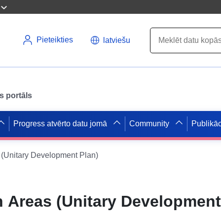
Pieteikties
latviešu
s portāls
Progress atvērto datu jomā
Community
Publikāc
 (Unitary Development Plan)
n Areas (Unitary Development