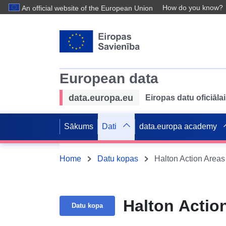
How do you know?
An official website of the European Union
European data
data.europa.eu
Eiropas datu oficiālai
Sākums
Dati
data.europa academy
Home
Datu kopas
Halton Action Areas
Halton Actio
Datu kopa