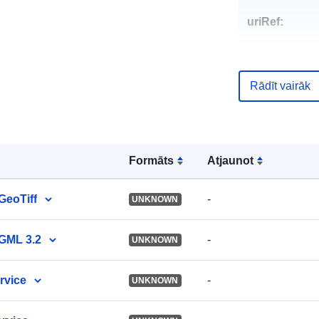
uriRef:
Rādīt vairāk
Formāts
Atjaunot
GeoTiff
-
UNKNOWN
 GML 3.2
-
UNKNOWN
rvice
-
UNKNOWN