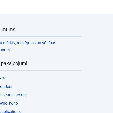
r mums
 mērķis, redzējums un vērtības
aunumi
i pakalpojumi
law
tenders
esearch results
Whoiswho
ublications