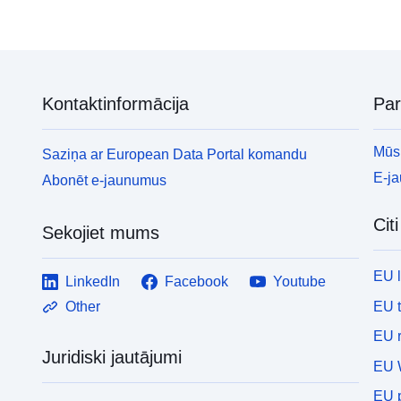
Kontaktinformācija
Pa
Mūsu
Saziņa ar European Data Portal komandu
E-j
Abonēt e-jaunumus
Cit
Sekojiet mums
EU 
LinkedIn
Facebook
Youtube
EU 
Other
EU r
Juridiski jautājumi
EU 
EU p