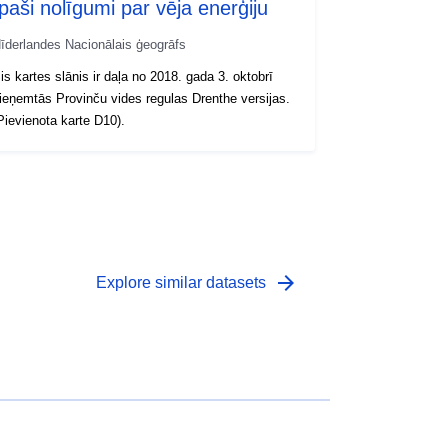
īpaši nolīgumi par vēja enerģiju
īderlandes Nacionālais ģeogrāfs
is kartes slānis ir daļa no 2018. gada 3. oktobrī
ieņemtās Provinču vides regulas Drenthe versijas.
Pievienota karte D10).
arrow_forward
Explore similar datasets