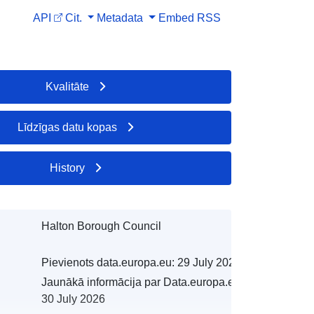
API
Cit.
Metadata
Embed
RSS
Kvalitāte
Līdzīgas datu kopas
History
Halton Borough Council
Pievienots data.europa.eu:
29 July 2026
Jaunākā informācija par Data.europa.eu:
30 July 2026