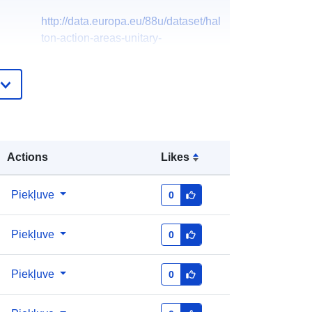
http://data.europa.eu/88u/dataset/hal
ton-action-areas-unitary-
development-plan
Actions
Likes
Piekļuve
0
Piekļuve
0
Piekļuve
0