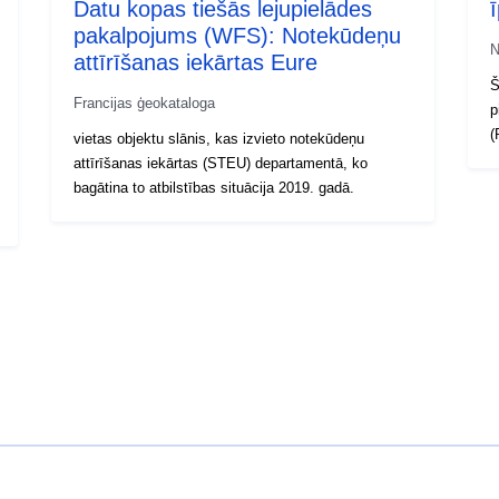
Datu kopas tiešās lejupielādes
pakalpojums (WFS): Notekūdeņu
N
attīrīšanas iekārtas Eure
Š
Francijas ģeokataloga
p
(
vietas objektu slānis, kas izvieto notekūdeņu
attīrīšanas iekārtas (STEU) departamentā, ko
bagātina to atbilstības situācija 2019. gadā.