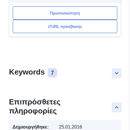
Προεπισκόπηση
URL πρόσβασης
Keywords
7
keyboard_arrow_down
Επιπρόσθετες
keyboard_arrow_up
πληροφορίες
Δημιουργήθηκε:
25.01.2016