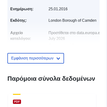
Ενημέρωση:
25.01.2016
Εκδότης:
London Borough of Camden
Αρχείο
Προστίθεται στο data.europa.eu:
2
καταλόγου:
July 2026
Επικαιροποιήθηκε στα data.europa
30 July 2026
Εμφάνιση περισσότερων
uriRef:
http://data.europa.eu/88u/dataset/h
wellbeing-ward-profile-2013-st-pa
and-somers-town
Παρόμοια σύνολα δεδομένων
PDF