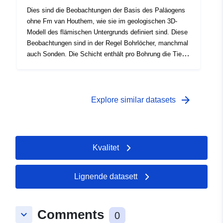
Dies sind die Beobachtungen der Basis des Paläogens
ohne Fm van Houthem, wie sie im geologischen 3D-
Modell des flämischen Untergrunds definiert sind. Diese
Beobachtungen sind in der Regel Bohrlöcher, manchmal
auch Sonden. Die Schicht enthält pro Bohrung die Tiefe
der Basis der Einheit in Metern relativ zum Beginn der
Bohrung. Der Roerdalslenk wurde auf Basis seismischer
Daten modelliert, korreliert mit 1 Bohrung. Das
geologische 3D-Modell wurde im Rahmen der
arrow_forward
Explore similar datasets
Verwaltungsvereinbarung der flämischen Regierung mit
VITO unter dem Namen VLAKO im Auftrag der
Abteilung LNE - Department of Land and Soil Protection,
Subsurface, Natural Resources erstellt.
Kvalitet
Lignende datasett
Comments
keyboard_arrow_down
0