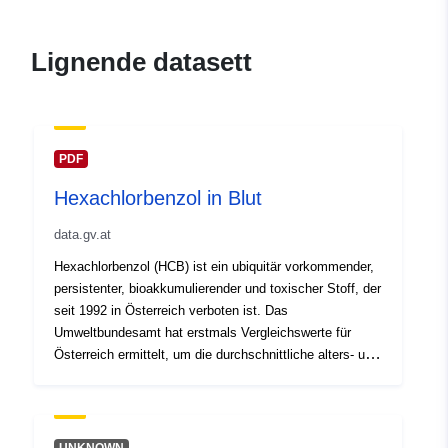
Lignende datasett
PDF
Hexachlorbenzol in Blut
data.gv.at
Hexachlorbenzol (HCB) ist ein ubiquitär vorkommender,
persistenter, bioakkumulierender und toxischer Stoff, der
seit 1992 in Österreich verboten ist. Das
Umweltbundesamt hat erstmals Vergleichswerte für
Österreich ermittelt, um die durchschnittliche alters- und
geschlechtsspezifische HCB-Belastung zu bestimmen.
Die HCB-Konzentrationen wurden im Blutplasma von
Männern und Frauen im Alter von 20 bis 69 Jahren aus
bevorzugt ländlichen Regionen (alle Bundesländer