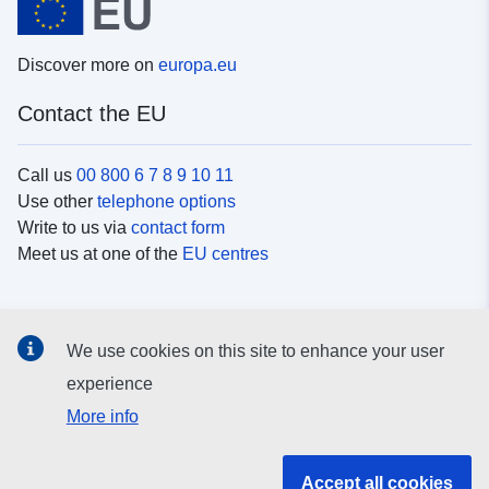
Discover more on
europa.eu
Contact the EU
Call us
00 800 6 7 8 9 10 11
Use other
telephone options
Write to us via
contact form
Meet us at one of the
EU centres
Social media
We use cookies on this site to enhance your user
Search for EU
social media channels
experience
More info
EU institutions and bodies
Accept all cookies