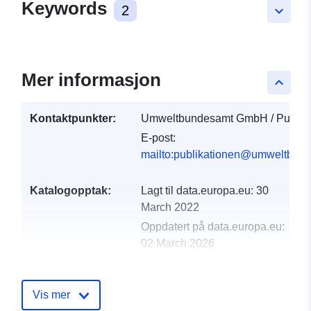
Keywords
2
keyboard_arrow_down
Mer informasjon
keyboard_arrow_up
Kontaktpunkter:
Umweltbundesamt GmbH / Publika
E-post:
mailto:publikationen@umweltbund
Katalogopptak:
Lagt til data.europa.eu:
30
March 2022
Oppdatert på data.europa.eu:
02 March 2026
uriRef:
http://data.europa.eu/88u/dataset/
Vis mer