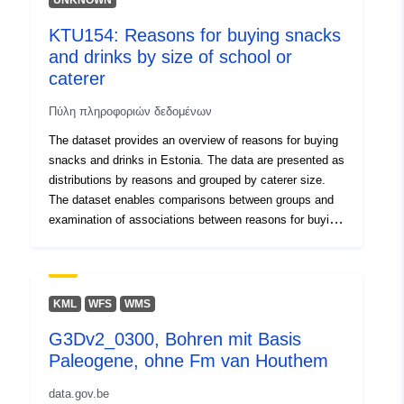
UNKNOWN
ausgenommen Kärnten) basierend auf Mischproben
KTU154: Reasons for buying snacks
analysiert. Die HCB-Konzentrationen lagen zwischen
and drinks by size of school or
0,15 µg/l (Frauen, 20-29 Jahre) und 0,6 µg/l (Frauen, 60-
69 Jahre). Die Untersuchungen zeigten teilweise
caterer
geschlechterspezifische Unterschiede mit höheren
Πύλη πληροφοριών δεδομένων
Belastungen von Frauen, sowie eine klare
altersabhängige Zunahme der Belastung mit steigendem
The dataset provides an overview of reasons for buying
Alter.
snacks and drinks in Estonia. The data are presented as
distributions by reasons and grouped by caterer size.
The dataset enables comparisons between groups and
examination of associations between reasons for buying
snacks and drinks and background characteristics. The
aim of collecting School lunch study data is to support
understanding of school catering arrangements and
students’ eating behaviours and to plan the promotion of
KML
WFS
WMS
healthy eating in Estonia. Data source: School lunch
G3Dv2_0300, Bohren mit Basis
study; National Institute for Health Development
Paleogene, ohne Fm van Houthem
data.gov.be