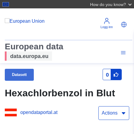
How do you know?
Logg inn
European data
data.europa.eu
0
Datasett
Hexachlorbenzol in Blut
opendataportal.at
Actions