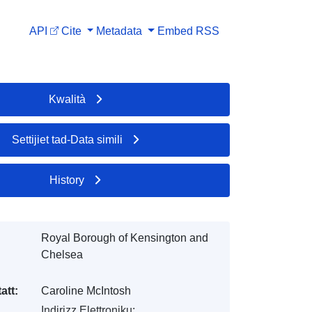
API
Cite
Metadata
Embed
RSS
Kwalità
Settijiet tad-Data simili
History
Royal Borough of Kensington and
Chelsea
att:
Caroline McIntosh
Indirizz Elettroniku: