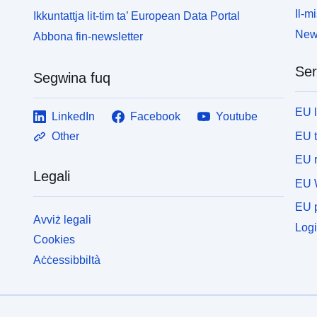
Il-mi
Ikkuntattja lit-tim ta’ European Data Portal
News
Abbona fin-newsletter
Ser
Segwina fuq
EU 
LinkedIn
Facebook
Youtube
EU 
Other
EU r
Legali
EU 
EU p
Avviż legali
Logi
Cookies
Aċċessibbiltà