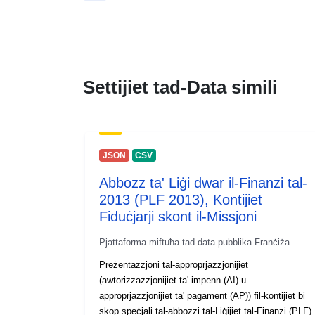
Settijiet tad-Data simili
JSON
CSV
Abbozz ta' Liġi dwar il-Finanzi tal-
2013 (PLF 2013), Kontijiet
Fiduċjarji skont il-Missjoni
Pjattaforma miftuħa tad-data pubblika Franċiża
Preżentazzjoni tal-approprjazzjonijiet
(awtorizzazzjonijiet ta' impenn (AI) u
approprjazzjonijiet ta' pagament (AP)) fil-kontijiet bi
skop speċjali tal-abbozzi tal-Liġijiet tal-Finanzi (PLF)