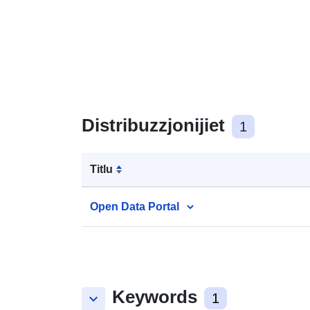
Distribuzzjonijiet
1
Titlu
Open Data Portal
Keywords
keyboard_arrow_down
1