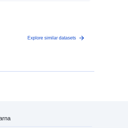
arrow_forward
Explore similar datasets
arna