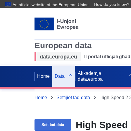
How do you know?
An official website of the European Union
European data
data.europa.eu
Il-portal uffiċjali għ
Akkademja
Home
Data
data.europa
Home
Settijiet tad-data
High Speed 2 
High Speed 
Sett tad-data