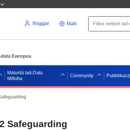
Illoggjar
Malti
ad-data Ewropea.
Maturità tad-Data
Community
Pubblikazzj
Miftuħa
Safeguarding
2 Safeguarding