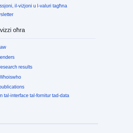
ssjoni, il-viżjoni u l-valuri tagħna
letter
vizzi oħra
law
tenders
esearch results
Whoiswho
ublications
n tal-interface tal-fornitur tad-data