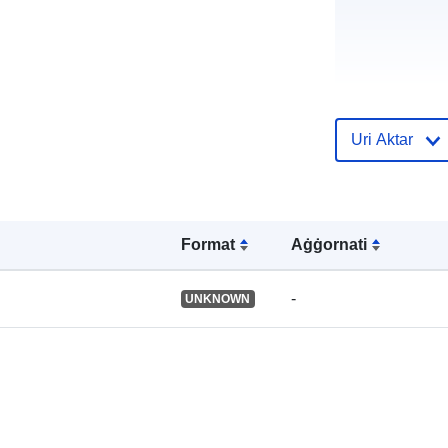
Reġistru tal-
Katalgu:
Uri Aktar
uriRef:
Format
Aġġornati
-
UNKNOWN