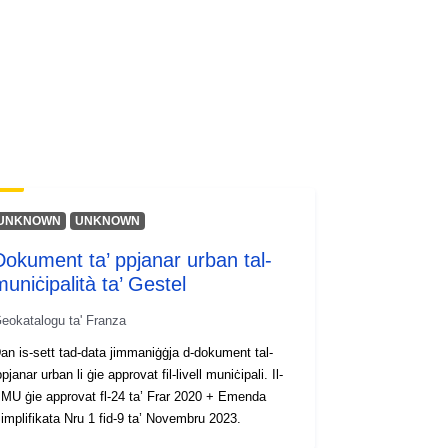
UNKNOWN
UNKNOWN
Dokument ta’ ppjanar urban tal-
muniċipalità ta’ Gestel
eokatalogu ta' Franza
an is-sett tad-data jimmaniġġja d-dokument tal-
ppjanar urban li ġie approvat fil-livell muniċipali. Il-
MU ġie approvat fl-24 ta’ Frar 2020 + Emenda
implifikata Nru 1 fid-9 ta’ Novembru 2023.