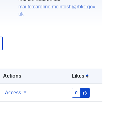
mailto:caroline.mcintosh@rbkc.gov.
uk
Miżjud ma’ data.europa.eu:
29 July
2026
Aġġornat fuq data.europa.eu:
30
July 2026
http://data.europa.eu/88u/dataset/hig
Actions
Likes
h-speed-2-safeguarding1
Aċċess
0