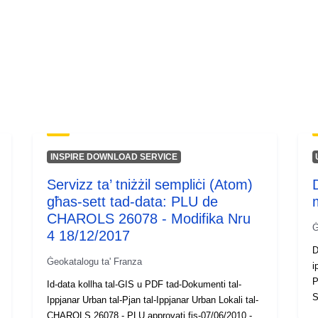
INSPIRE DOWNLOAD SERVICE
Servizz ta’ tniżżil sempliċi (Atom)
għas-sett tad-data: PLU de
CHAROLS 26078 - Modifika Nru
Ġ
4 18/12/2017
D
Ġeokatalogu ta' Franza
i
P
Id-data kollha tal-GIS u PDF tad-Dokumenti tal-
S
Ippjanar Urban tal-Pjan tal-Ippjanar Urban Lokali tal-
CHAROLS 26078 - PLU approvati fis-07/06/2010 -