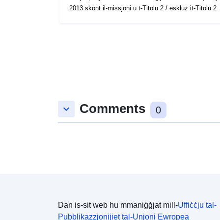
2013 skont il-missjoni u t-Titolu 2 / eskluż it-Titolu 2
Comments
keyboard_arrow_down
0
Dan is-sit web hu mmaniġġjat mill-
Uffiċċju tal-
Pubblikazzjonijiet tal-Unjoni Ewropea