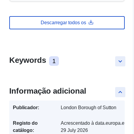
Descarregar todos os
Keywords
1
keyboard_arrow_down
Informação adicional
keyboard_arrow_up
Publicador:
London Borough of Sutton
Registo do
Acrescentado à data.europa.eu:
catálogo:
29 July 2026