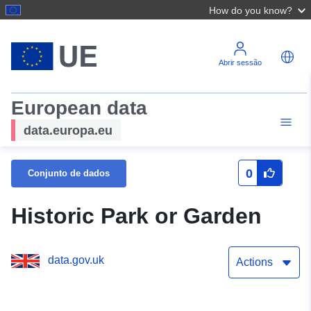
How do you know?
Abrir sessão
European data
data.europa.eu
0
Conjunto de dados
Historic Park or Garden
data.gov.uk
Actions