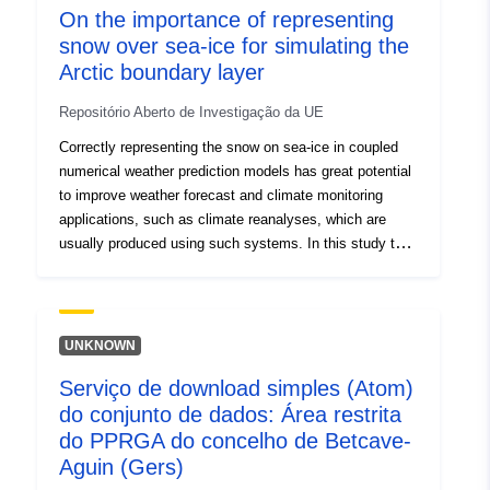
On the importance of representing
snow over sea-ice for simulating the
Arctic boundary layer
Repositório Aberto de Investigação da UE
Correctly representing the snow on sea-ice in coupled
numerical weather prediction models has great potential
to improve weather forecast and climate monitoring
applications, such as climate reanalyses, which are
usually produced using such systems. In this study two
different methodologies to account for the effect of the
snowpack accumulating over the sea-ice in 5-day global
forecasts are compared. This dataset contains the high-
resolution (dx=9km) model data for the different
UNKNOWN
simulations, with and without the snow over sea-ice, co-
Serviço de download simples (Atom)
located with observations at the locations of the SHEBA
do conjunto de dados: Área restrita
and N-ICE2015 field campaigns. The dataset also
contains the daily averaged skin temperature, for the
do PPRGA do concelho de Betcave-
different simulations (interpolated on 0.25x0.25)
Aguin (Gers)
performed over the extended time period, 2015-01-01 to