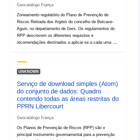
Geocatálogo França
2015-02-28.
Zoneamento regulatório do Plano de Prevenção de
Riscos Retirada dos Argiles do concelho de Betcave-
Aguin, no departamento de Gers. Os regulamentos do
RPP descrevem os diferentes requisitos e
recomendações destinados a aplicar-se a cada uma das
áreas do mapa regulamentar. Estes requisitos são
disposições essencialmente construtivas e destinam-se
principalmente à construção de novas casas. No
entanto, algumas delas também se aplicam a
UNKNOWN
construções existentes. Dependendo do tipo de
Serviço de download simples (Atom)
construção (existente ou futura), alguns desses
do conjunto de dados: Quadro
requisitos são obrigatórios ou simplesmente
recomendados. O RPP aprovado é uma facilidade de
contendo todas as áreas restritas do
utilidade pública e é aplicável a terceiros.
PPRN Libercourt
Geocatálogo França
Os Planos de Prevenção de Riscos (RPP) são o
principal instrumento governamental para a prevenção