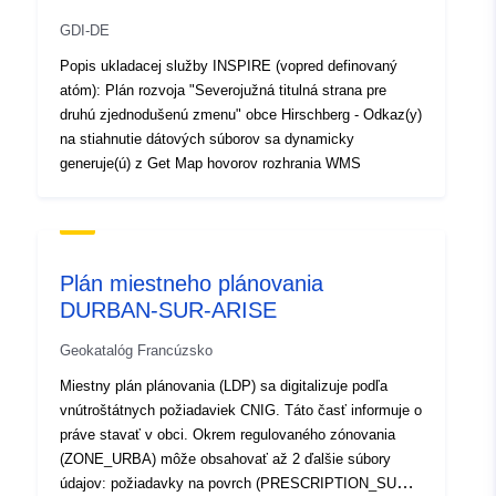
GDI-DE
Popis ukladacej služby INSPIRE (vopred definovaný
atóm): Plán rozvoja "Severojužná titulná strana pre
druhú zjednodušenú zmenu" obce Hirschberg - Odkaz(y)
na stiahnutie dátových súborov sa dynamicky
generuje(ú) z Get Map hovorov rozhrania WMS
Plán miestneho plánovania
DURBAN-SUR-ARISE
Geokatalóg Francúzsko
Miestny plán plánovania (LDP) sa digitalizuje podľa
vnútroštátnych požiadaviek CNIG. Táto časť informuje o
práve stavať v obci. Okrem regulovaného zónovania
(ZONE_URBA) môže obsahovať až 2 ďalšie súbory
údajov: požiadavky na povrch (PRESCRIPTION_SURF)