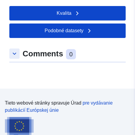
Kvalita
Podobné datasety
Comments
keyboard_arrow_down
0
Tieto webové stránky spravuje Úrad
pre vydávanie
publikácií Európskej únie