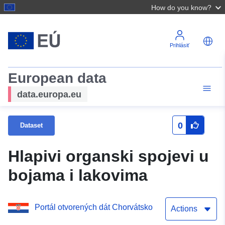
How do you know?
Prihlásiť
European data
data.europa.eu
0
Dataset
Hlapivi organski spojevi u
bojama i lakovima
Portál otvorených dát Chorvátsko
Actions