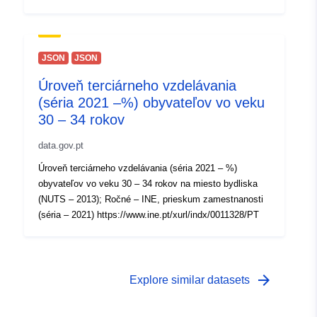
a/alebo informácie o povrchovej úprave (INFO_SURF).
JSON
JSON
Úroveň terciárneho vzdelávania
(séria 2021 –%) obyvateľov vo veku
30 – 34 rokov
data.gov.pt
Úroveň terciárneho vzdelávania (séria 2021 – %)
obyvateľov vo veku 30 – 34 rokov na miesto bydliska
(NUTS – 2013); Ročné – INE, prieskum zamestnanosti
(séria – 2021) https://www.ine.pt/xurl/indx/0011328/PT
arrow_forward
Explore similar datasets