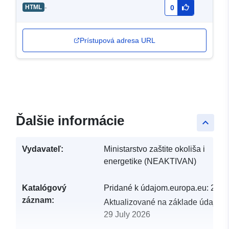
-
HTML
0
Prístupová adresa URL
Ďalšie informácie
keyboard_arrow_up
Vydavateľ:
Ministarstvo zaštite okoliša i
energetike (NEAKTIVAN)
Katalógový
Pridané k údajom.europa.eu:
28 J
záznam:
Aktualizované na základe údajov.
29 July 2026