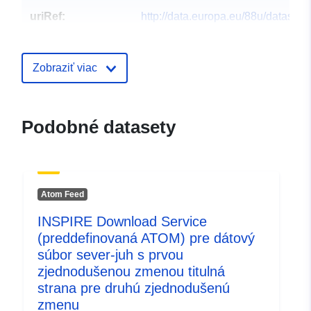
uriRef:
http://data.europa.eu/88u/dataset/h
organski-spojevi-u-bojama-i-lakov
Zobraziť viac
Podobné datasety
Atom Feed
INSPIRE Download Service
(preddefinovaná ATOM) pre dátový
súbor sever-juh s prvou
zjednodušenou zmenou titulná
strana pre druhú zjednodušenú
zmenu