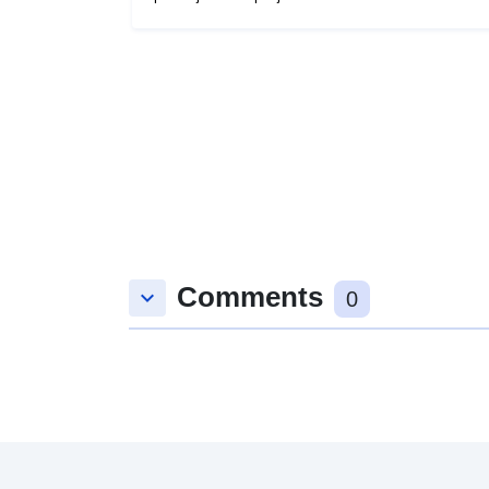
Comments
keyboard_arrow_down
0