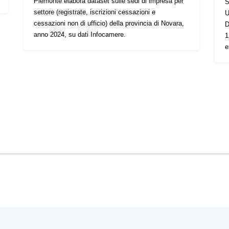
Piemonte elabora dataset sulle sedi di impresa per
S
settore (registrate, iscrizioni cessazioni e
U
cessazioni non di ufficio) della provincia di Novara,
D
anno 2024, su dati Infocamere.
1
e