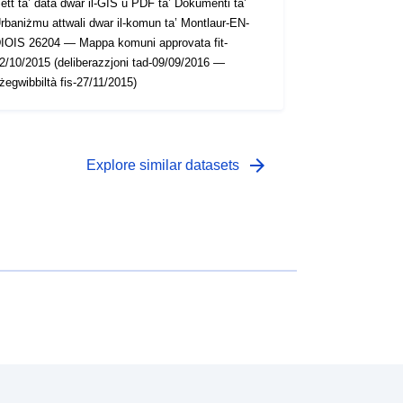
ett ta’ data dwar il-GIS u PDF ta’ Dokumenti ta’
rbaniżmu attwali dwar il-komun ta’ Montlaur-EN-
IOIS 26204 — Mappa komuni approvata fit-
2/10/2015 (deliberazzjoni tad-09/09/2016 —
żegwibbiltà fis-27/11/2015)
arrow_forward
Explore similar datasets