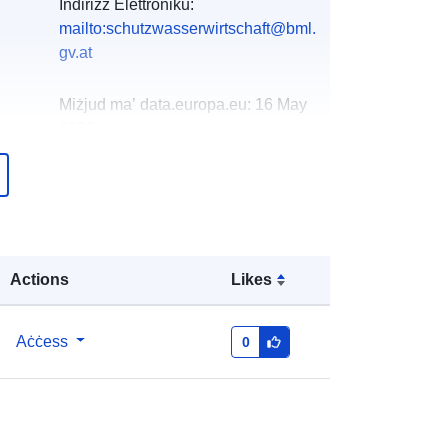
Indirizz Elettroniku:
mailto:schutzwasserwirtschaft@bml.
gv.at
Miżjud ma’ data.europa.eu:
16 May
2023
Aġġornat fuq data.europa.eu:
01
March 2026
http://data.europa.eu/88u/dataset/ho
chwasserrisikogebietegewsserstrec
Actions
Likes
kenapsfrhwrl2019
Aċċess
0