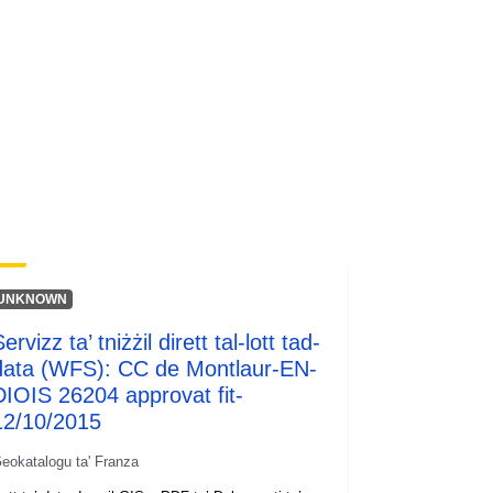
UNKNOWN
ervizz ta’ tniżżil dirett tal-lott tad-
data (WFS): CC de Montlaur-EN-
DIOIS 26204 approvat fit-
12/10/2015
eokatalogu ta' Franza