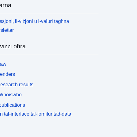
arna
ssjoni, il-viżjoni u l-valuri tagħna
letter
vizzi oħra
law
tenders
esearch results
Whoiswho
ublications
n tal-interface tal-fornitur tad-data