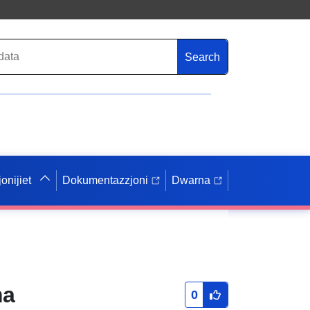
Search
onijiet
Dokumentazzjoni
Dwarna
ma
0