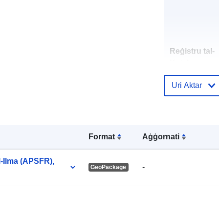
Reġistru tal-
Katalgu:
Uri Aktar
uriRef:
Format
Aġġornati
 l-Ilma (APSFR),
-
GeoPackage