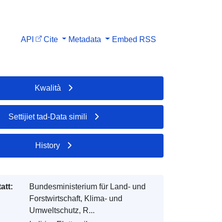
API
Cite
Metadata
Embed
RSS
Kwalità
Settijiet tad-Data simili
History
att:
Bundesministerium für Land- und
Forstwirtschaft, Klima- und
Umweltschutz, R...