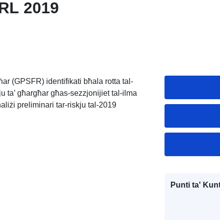
RL 2019
ħar (GPSFR) identifikati bħala rotta tal-
skju ta’ għargħar għas-sezzjonijiet tal-ilma
aliżi preliminari tar-riskju tal-2019
Punti ta' Kunt