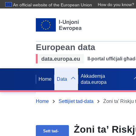
How do you know?
An official website of the European Union
European data
data.europa.eu
Il-portal uffiċjali għ
Akkademja
Home
Data
data.europa
Home
Settijiet tad-data
Żoni ta’ Riskj
Żoni ta’ Risk
Sett tad-