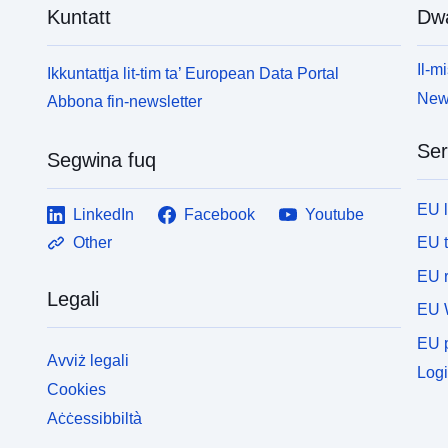
Kuntatt
Dw
Il-mi
Ikkuntattja lit-tim ta’ European Data Portal
News
Abbona fin-newsletter
Ser
Segwina fuq
EU 
LinkedIn
Facebook
Youtube
EU 
Other
EU r
Legali
EU 
EU p
Avviż legali
Logi
Cookies
Aċċessibbiltà