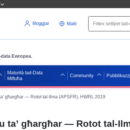
Illoggjar
Malti
ad-data Ewropea.
Maturità tad-Data
Community
Pubblikazzj
Miftuħa
u ta’ għargħar — Rotot tal-Ilma (APSFR), HWRL 2019
ju ta’ għargħar — Rotot tal-Il