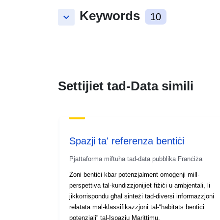
Keywords
keyboard_arrow_down
10
Settijiet tad-Data simili
Spazji ta' referenza bentiċi
Pjattaforma miftuħa tad-data pubblika Franċiża
Żoni bentiċi kbar potenzjalment omoġenji mill-
perspettiva tal-kundizzjonijiet fiżiċi u ambjentali, li
jikkorrispondu għal sinteżi tad-diversi informazzjoni
relatata mal-klassifikazzjoni tal-“ħabitats bentiċi
potenzjali” tal-Ispazju Marittimu.