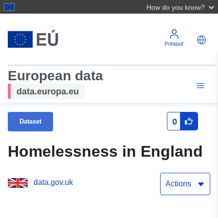
How do you know?
Prihlásiť
European data
data.europa.eu
0
Dataset
Homelessness in England
data.gov.uk
Actions