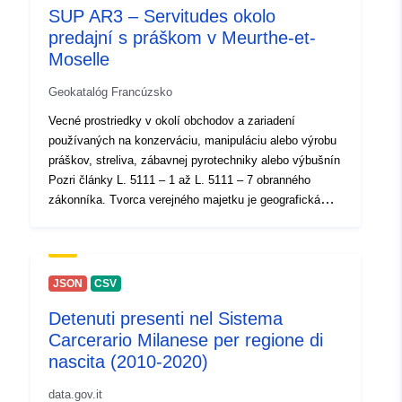
SUP AR3 – Servitudes okolo
and Health Observatory platform provides easy access
predajní s práškom v Meurthe-et-
to a wide range of relevant publications, tools, websites
Moselle
and other resources related to climate change and
human health.
Geokatalóg Francúzsko
Vecné prostriedky v okolí obchodov a zariadení
používaných na konzerváciu, manipuláciu alebo výrobu
práškov, streliva, zábavnej pyrotechniky alebo výbušnín
Pozri články L. 5111 – 1 až L. 5111 – 7 obranného
zákonníka. Tvorca verejného majetku je geografická
jednotka, ktorej povaha alebo funkcia vyvolávajú na
základe nariadení obmedzenia spôsobu, akým sa pôda
okupuje na okolitom pozemku. Zmiznutie alebo zničenie
na mieste generátora nevedie k odstráneniu vecného(-
JSON
CSV
ých) vecného(-ých) materiálu(-ov) s ním spojených. Iba
Detenuti presenti nel Sistema
nový akt o zrušení alebo zrušení príslušným orgánom
Carcerario Milanese per regione di
môže právne odstrániť účinky predmetného(-ých)
vecného(-ých) nároku(-ov).
nascita (2010-2020)
data.gov.it