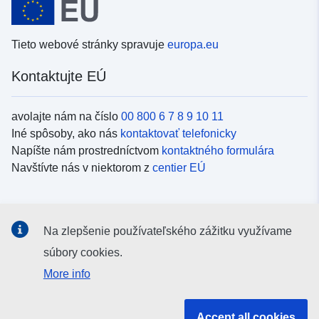
Tieto webové stránky spravuje
europa.eu
Kontaktujte EÚ
avolajte nám na číslo
00 800 6 7 8 9 10 11
Iné spôsoby, ako nás
kontaktovať telefonicky
Napíšte nám prostredníctvom
kontaktného formulára
Navštívte nás v niektorom z
centier EÚ
Sociálne médiá
Na zlepšenie používateľského zážitku využívame
Kanály EÚ na
sociálnych médiách
súbory cookies.
More info
Inštitúcie a orgány EÚ
Accept all cookies