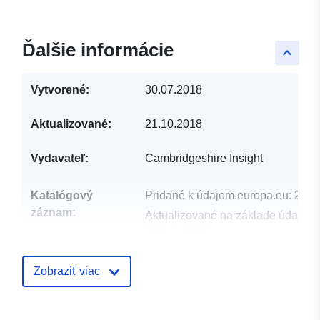
Ďalšie informácie
keyboard_arrow_up
Vytvorené:
30.07.2018
Aktualizované:
21.10.2018
Vydavateľ:
Cambridgeshire Insight
Katalógový
Pridané k údajom.europa.eu:
29 J
záznam:
Aktualizované na základe údajov.
30 July 2026
uriRef:
http://data.europa.eu/88u/dataset
Zobraziť viac
in-england1