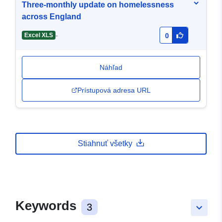
Three-monthly update on homelessness
across England
-
Excel XLS
0
Náhľad
Prístupová adresa URL
Stiahnuť všetky
Keywords
3
keyboard_arrow_down