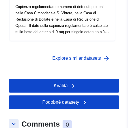
Capienza regolamentare e numero di detenuti presenti
nella Casa Circondariale S. Vittore, nella Casa di
Reclusione di Bollate e nella Casa di Reclusione di
Opera. Il dato sulla capienza regolamentare è calcolato
sulla base del criterio di 9 mq per singolo detenuto più 5
mq per ogni altro detenuto nella stessa cella. Il dato sui
detenuti presenti in ogni istituto è disaggregato per
regione di nascita. Il percorso da utilizzare per reperire il
dataset originale su
arrow_forward
Explore similar datasets
https://milanostatistica.comune.milano.it è:
**https://milanostatistica.comune.milano.it - Sicurezza e
giustizia - Detenuti nelle carceri (San Vittore, Opera,
Bollate) - Caratteristiche socio-demografiche**
Kvalita
Podobné datasety
Comments
keyboard_arrow_down
0