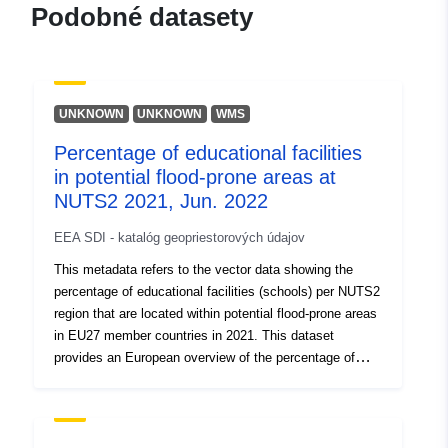
Podobné datasety
UNKNOWN
UNKNOWN
WMS
Percentage of educational facilities
in potential flood-prone areas at
NUTS2 2021, Jun. 2022
EEA SDI - katalóg geopriestorových údajov
This metadata refers to the vector data showing the
percentage of educational facilities (schools) per NUTS2
region that are located within potential flood-prone areas
in EU27 member countries in 2021. This dataset
provides an European overview of the percentage of
schools that may be at risk of flooding and emphasizes
the need to adapt. The data is included in the European
Climate and Health Observatory: https://climate-
adapt.eea.europa.eu/observatory. The European Climate