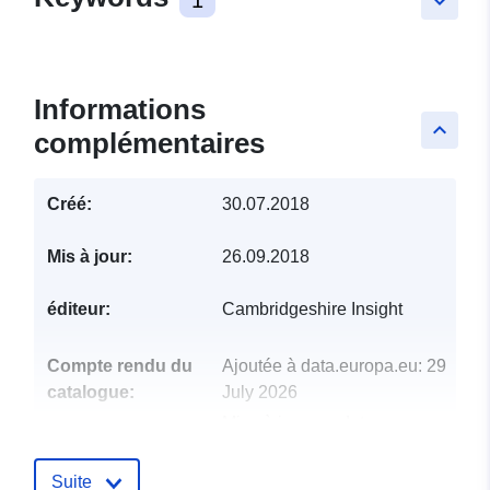
keyboard_arrow_down
Informations
keyboard_arrow_up
complémentaires
Créé:
30.07.2018
Mis à jour:
26.09.2018
éditeur:
Cambridgeshire Insight
Compte rendu du
Ajoutée à data.europa.eu:
29
catalogue:
July 2026
Mise à jour sur data.europa.eu:
30 July 2026
Suite