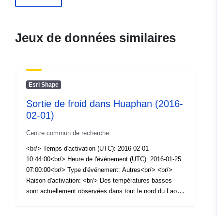
uriRef:
http://data.europa.eu/88u/dataset/
affordability1
Jeux de données similaires
Esri Shape
Sortie de froid dans Huaphan (2016-
02-01)
Centre commun de recherche
<br/> Temps d'activation (UTC): 2016-02-01
10:44:00<br/> Heure de l'événement (UTC): 2016-01-25
07:00:00<br/> Type d'événement: Autres<br/> <br/>
Raison d'activation: <br/> Des températures basses
sont actuellement observées dans tout le nord du Laos.
La température dans le district de Xamneua, province de
Huaphan est tombée à zéro degré Celsius. Les zones