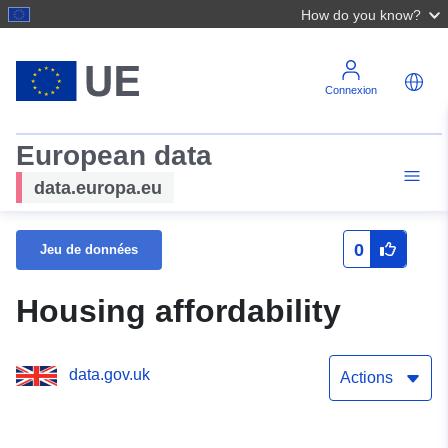
How do you know?
Connexion
European data
data.europa.eu
0
Jeu de données
Housing affordability
data.gov.uk
Actions