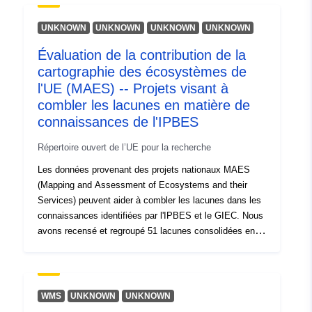
agricoles de haute altitude de la province de Huaphan
ont connu du gel, de sorte que les cultures et la
UNKNOWN
UNKNOWN
UNKNOWN
UNKNOWN
végétation pourraient être endommagées. <br/> <br/>
Évaluation de la contribution de la
Produits de référence: 3<br/> Produits de délimitation:
cartographie des écosystèmes de
0<br/> Produits de classement: 3<br/> <br/>
Copernicus Emergency Management Service - Mapping
l'UE (MAES) -- Projets visant à
est un service financé par la Commission européenne
combler les lacunes en matière de
visant à fournir aux acteurs de la gestion des
connaissances de l'IPBES
catastrophes naturelles et d'origine humaine, en
particulier aux autorités de protection civile et aux
Répertoire ouvert de l’UE pour la recherche
acteurs de l'aide humanitaire, des produits de
Les données provenant des projets nationaux MAES
cartographie basés sur l'imagerie satellitaire.<br/>
(Mapping and Assessment of Ecosystems and their
Services) peuvent aider à combler les lacunes dans les
connaissances identifiées par l'IPBES et le GIEC. Nous
avons recensé et regroupé 51 lacunes consolidées en
matière de connaissances sur la base du rapport
d’évaluation de l’IPBES sur l’Europe et l’Asie centrale et
du chapitre sur l’Europe du rapport 2022 du GIEC sur le
changement climatique. Par la suite, nous avons
WMS
UNKNOWN
UNKNOWN
consulté des experts de 14 pays européens et de la