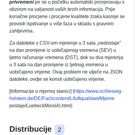
privremeni
jer se u početku automatski provjeravaju s
obzirom na valjanost vaših brzih informacija. Prije
konačne procjene i procjene kvalitete zraka kasnije se
provodi ispitivanje u više faza u skladu s pravnim
zahtjevima.
Za datoteke s CSV-om mjerenje u 3 sata „nedostaje”
na dan promjene iz uobičajenog vremena (SEV) u
ljetno računanje vremena (DST), dok su dva mjerenja
u 3 sata na dan promjene iz ljetnog vremena u
uobičajeno vrijeme. Ovaj problem ne utječe na JSON
datoteke, ovdje se koristi uobičajeno vrijeme.
[Informacije o mjernoj stanici] (
https://www.schleswig-
holstein.de/DE/Fachcontent/L/luftqualitaet/Mjerne
postaje/LuebeckMoislAl.html)
Distribucije
2