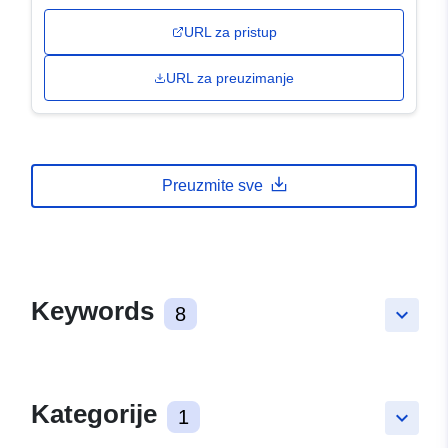
URL za pristup
URL za preuzimanje
Preuzmite sve
Keywords
8
keyboard_arrow_down
Kategorije
1
keyboard_arrow_down