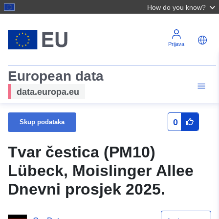
How do you know?
Prijava
European data
data.europa.eu
0
Skup podataka
Tvar čestica (PM10)
Lübeck, Moislinger Allee
Dnevni prosjek 2025.