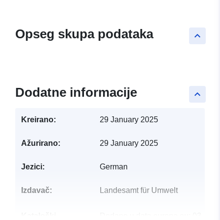
Opseg skupa podataka
keyboard_arrow_up
Leaflet
+
−
Dodatne informacije
keyboard_arrow_up
Kreirano:
29 January 2025
Ažurirano:
29 January 2025
Jezici:
German
Izdavač:
Landesamt für Umwelt
Kataloški
Dodano u data.europa.eu:
03 Jun