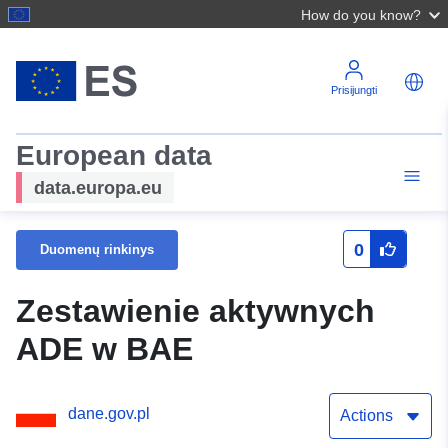
How do you know?
Prisijungti
European data
data.europa.eu
0
Duomenų rinkinys
Zestawienie aktywnych
ADE w BAE
dane.gov.pl
Actions