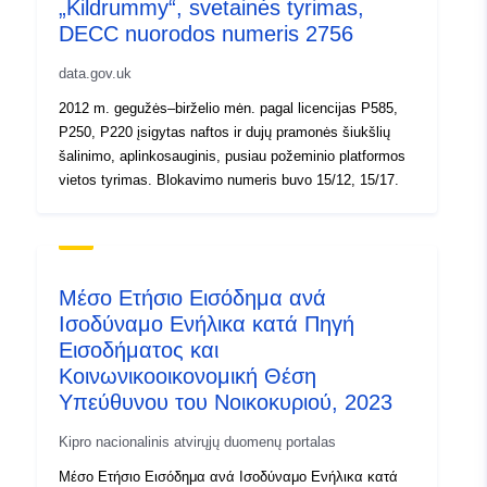
„Kildrummy“, svetainės tyrimas,
informacija:
DECC nuorodos numeris 2756
data.gov.uk
2012 m. gegužės–birželio mėn. pagal licencijas P585,
P250, P220 įsigytas naftos ir dujų pramonės šiukšlių
šalinimo, aplinkosauginis, pusiau požeminio platformos
vietos tyrimas. Blokavimo numeris buvo 15/12, 15/17.
Μέσο Ετήσιο Εισόδημα ανά
Ισοδύναμο Ενήλικα κατά Πηγή
Εισοδήματος και
Κοινωνικοοικονομική Θέση
Υπεύθυνου του Νοικοκυριού, 2023
Kipro nacionalinis atvirųjų duomenų portalas
Μέσο Ετήσιο Εισόδημα ανά Ισοδύναμο Ενήλικα κατά