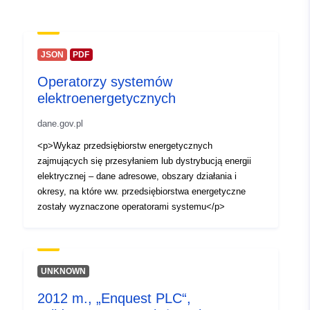
punktas:
El. paštas:
mailto:kontakt@dane.gov.pl
JSON
PDF
Katalogo įrašas:
Pridėta prie duomenų.europa.eu:
2
Operatorzy systemów
Atnaujinta informacija apie duome
elektroenergetycznych
29 July 2026
dane.gov.pl
Identifikatoriai:
https://dane.gov.pl/pl/dataset/3574
<p>Wykaz przedsiębiorstw energetycznych
aktywnych-ade-w-bae
zajmujących się przesyłaniem lub dystrybucją energii
elektrycznej – dane adresowe, obszary działania i
uriRef:
http://data.europa.eu/88u/dataset/h
okresy, na które ww. przedsiębiorstwa energetyczne
dane-gov-pl-pl-dataset-3574-
zostały wyznaczone operatorami systemu</p>
zestawienie-aktywnych-ade-w-ba
Kaupimo
monthly
periodiškumas:
UNKNOWN
2012 m., „Enquest PLC“,
Versijos
None