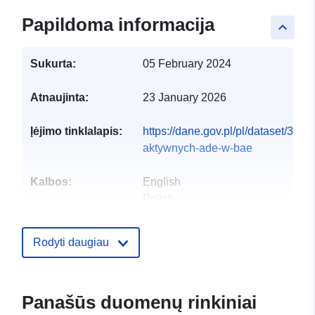
Papildoma informacija
keyboard_arrow_up
Sukurta:
05 February 2024
Atnaujinta:
23 January 2026
Įėjimo tinklalapis:
https://dane.gov.pl/pl/dataset/3574
aktywnych-ade-w-bae
Kalbos:
English
Polish
Leidėjas:
Centralny Ośrodek
Rodyti daugiau
Informatyki
El. paštas:
coi@coi.gov.pl
Panašūs duomenų rinkiniai
Kontaktinis
KPRM