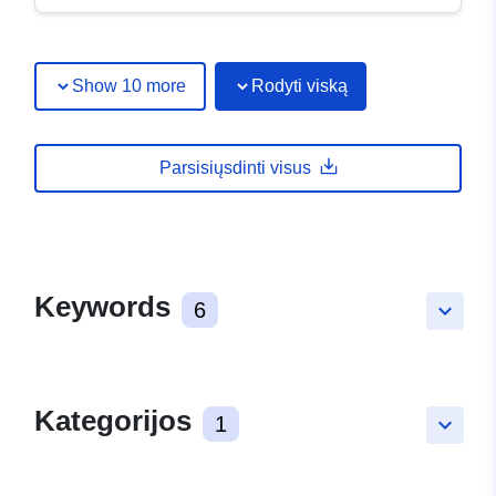
Show 10 more
Rodyti viską
Parsisiųsdinti visus
Keywords
6
keyboard_arrow_down
Kategorijos
1
keyboard_arrow_down