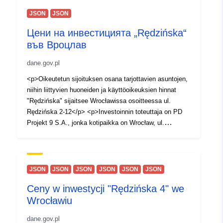
JSON
JSON
Katalogopptak:
Lagt til data.europa.eu:
11
July 2025
Цени на инвестицията „Rędzińska“
във Вроцлав
Oppdatert på data.europa.eu:
08 August 2026
dane.gov.pl
<p>Oikeutetun sijoituksen osana tarjottavien asuntojen,
Identifikatorer:
https://dane.gov.pl/pl/dataset/4933
niihin liittyvien huoneiden ja käyttöoikeuksien hinnat
w-inwestycji-Redzinska-2-we-
"Rędzińska" sijaitsee Wrocławissa osoitteessa ul.
Wroclawiu
Rędzińska 2-12</p> <p>Investoinnin toteuttaja on PD
Projekt 9 S.A., jonka kotipaikka on Wrocław, ul.
uriRef:
http://data.europa.eu/88u/dataset/h
Stanisława Dubois 41, 3. kerros, puh. 71 388 40 00</p>
dane-gov-pl-pl-dataset-4933-ceny
<p>Verkkosivusto: redzinska.pdsa.pl</p>
inwestycji-redzinska-2-we-wrocla
<p>Myyntitoimisto: Wrocław, säv. Stanisława Dubois
41, 3. kerros, puh. 71 372 50 00</p>
JSON
JSON
JSON
JSON
JSON
JSON
Påløpningsperiod
daily
Ceny w inwestycji "Rędzińska 4" we
isitet:
Wrocławiu
Versjonsinfo:
None
dane.gov.pl