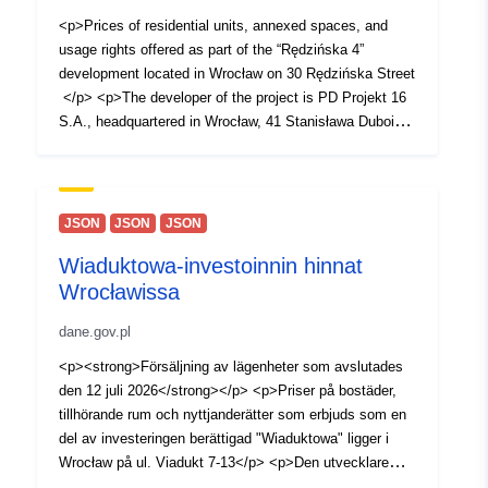
<p>Prices of residential units, annexed spaces, and
usage rights offered as part of the “Rędzińska 4”
development located in Wrocław on 30 Rędzińska Street
</p> <p>The developer of the project is PD Projekt 16
S.A., headquartered in Wrocław, 41 Stanisława Dubois
Street, phone: +48 71 388 40 00</p> <p>Website:
redzinska30.pdsa.pl</p> <p>Sales Office: Wrocław, 41
Stanisława Dubois Street, 3rd floor, phone: +48 71 372
50 00</p>
JSON
JSON
JSON
Wiaduktowa-investoinnin hinnat
Wrocławissa
dane.gov.pl
<p><strong>Försäljning av lägenheter som avslutades
den 12 juli 2026</strong></p> <p>Priser på bostäder,
tillhörande rum och nyttjanderätter som erbjuds som en
del av investeringen berättigad "Wiaduktowa" ligger i
Wrocław på ul. Viadukt 7-13</p> <p>Den utvecklare
som genomför investeringen är PD Projekt 13 S.A. med