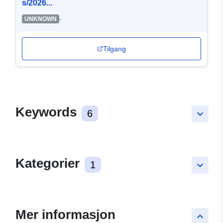
s/2026...
-
UNKNOWN
Tilgang
Keywords
6
keyboard_arrow_down
Kategorier
1
keyboard_arrow_down
Mer informasjon
keyboard_arrow_up