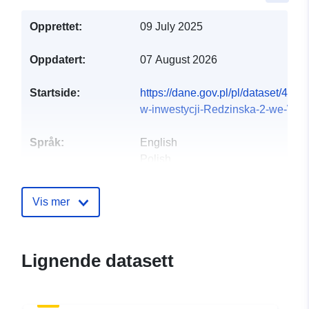
Opprettet:
09 July 2025
Oppdatert:
07 August 2026
Startside:
https://dane.gov.pl/pl/dataset/4933
w-inwestycji-Redzinska-2-we-Wroc
Språk:
English
Polish
Utgiver:
PD Projekt 9 Spółka
Vis mer
Akcyjna
E-post:
info@pdsa.pl
Lignende datasett
Kontaktpunkter:
KPRM
E-post:
mailto:kontakt@dane.gov.pl