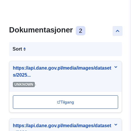
Dokumentasjoner
2
keyboard_arrow_up
Sort
https://api.dane.gov.pl/media/images/dataset
s/2025...
-
UNKNOWN
Tilgang
https://api.dane.gov.pl/media/images/dataset