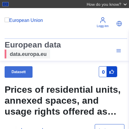
How do you know?
Logg inn
European data
data.europa.eu
0
Datasett
Prices of residential units,
annexed spaces, and
usage rights offered as
part of the “Rędzińska 2”