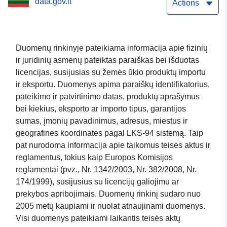
data.gov.lt
Actions
Duomenų rinkinyje pateikiama informacija apie fizinių
ir juridinių asmenų pateiktas paraiškas bei išduotas
licencijas, susijusias su žemės ūkio produktų importu
ir eksportu. Duomenys apima paraiškų identifikatorius,
pateikimo ir patvirtinimo datas, produktų aprašymus
bei kiekius, eksporto ar importo tipus, garantijos
sumas, įmonių pavadinimus, adresus, miestus ir
geografines koordinates pagal LKS-94 sistemą. Taip
pat nurodoma informacija apie taikomus teisės aktus ir
reglamentus, tokius kaip Europos Komisijos
reglamentai (pvz., Nr. 1342/2003, Nr. 382/2008, Nr.
174/1999), susijusius su licencijų galiojimu ar
prekybos apribojimais. Duomenų rinkinį sudaro nuo
2005 metų kaupiami ir nuolat atnaujinami duomenys.
Visi duomenys pateikiami laikantis teisės aktų