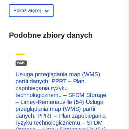
agentūra
E-mail:
Pokaż więcej
mailto:atverimas@stat.gov.lt
Strona główna:
https://vda.lrv.lt/lt/
Podobne zbiory danych
Punkt
E-mail:
kontaktowy:
mailto:atverimas@stat.gov.lt
WMS
Zapis katalogu:
Dodany do data.europa.eu:
28
Usługa przeglądania map (WMS)
July 2026
partii danych: PPRT – Plan
Zaktualizowano dane.europa.eu:
zapobiegania ryzyku
29 July 2026
technologicznemu – SFDM Storage
– Limey-Remenauville (54) Usługa
uriRef:
http://data.europa.eu/88u/dataset/h
przeglądania map (WMS) partii
data-gov-lt-datasets-3919-
danych: PPRT – Plan zapobiegania
ryzyku technologicznemu – SFDM
Prawa dostępu:
public