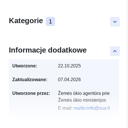
Kategorie
1
keyboard_arrow_down
Informacje dodatkowe
keyboard_arrow_up
Utworzone:
22.10.2025
Zaktualizowane:
07.04.2026
Utworzone przez:
Žemės ūkio agentūra prie
Žemės ūkio ministerijos
E-mail:
mailto:info@zua.lt
Wydawca:
Valstybės duomenų