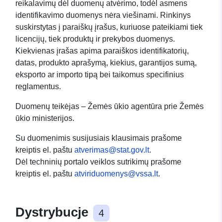
reikalavimų dėl duomenų atvėrimo, todėl asmens
identifikavimo duomenys nėra viešinami. Rinkinys
suskirstytas į paraiškų įrašus, kuriuose pateikiami tiek
licencijų, tiek produktų ir prekybos duomenys.
Kiekvienas įrašas apima paraiškos identifikatorių,
datas, produkto aprašymą, kiekius, garantijos sumą,
eksporto ar importo tipą bei taikomus specifinius
reglamentus.
Duomenų teikėjas – Žemės ūkio agentūra prie Žemės
ūkio ministerijos.
Su duomenimis susijusiais klausimais prašome
kreiptis el. paštu
atverimas@stat.gov.lt
.
Dėl techninių portalo veiklos sutrikimų prašome
kreiptis el. paštu
atviriduomenys@vssa.lt
.
Dystrybucje
4