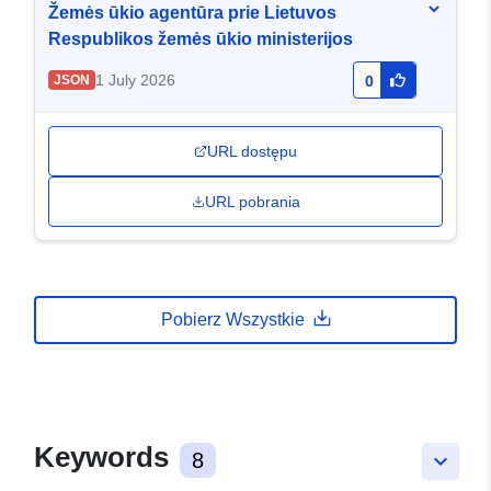
Žemės ūkio agentūra prie Lietuvos
Respublikos žemės ūkio ministerijos
1 July 2026
JSON
0
URL dostępu
URL pobrania
Pobierz Wszystkie
Keywords
8
keyboard_arrow_down