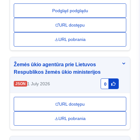
Podgląd podglądu
URL dostępu
URL pobrania
Žemės ūkio agentūra prie Lietuvos
Respublikos žemės ūkio ministerijos
1 July 2026
JSON
0
URL dostępu
URL pobrania