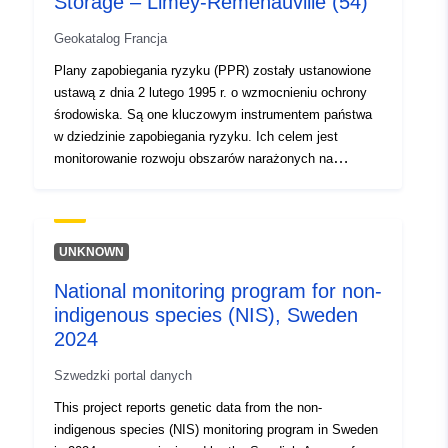
Storage – Limey-Remenauville (54)
Geokatalog Francja
Okresowość
monthly
narastania:
Plany zapobiegania ryzyku (PPR) zostały ustanowione
ustawą z dnia 2 lutego 1995 r. o wzmocnieniu ochrony
środowiska. Są one kluczowym instrumentem państwa
w dziedzinie zapobiegania ryzyku. Ich celem jest
monitorowanie rozwoju obszarów narażonych na
poważne ryzyko. PPR są zatwierdzane przez prefektów
i zazwyczaj prowadzone przez dyrekcje departamentów
terytoriów (DDT). Plany te regulują użytkowanie gruntów
lub użytkowanie gruntów poprzez zakazy budowlane lub
UNKNOWN
wymogi dotyczące istniejących lub przyszłych
National monitoring program for non-
budynków (przepisy budowlane, prace ograniczające
indigenous species (NIS), Sweden
podatność na zagrożenia, ograniczenia użytkowania lub
praktyki rolnicze itp.). Plany te mogą być opracowywane
2024
(zalecane), realizowane z wyprzedzeniem lub
Szwedzki portal danych
zatwierdzane. Plik RPP zawiera notatkę prezentacyjną,
regulacyjną plan zagospodarowania przestrzennego oraz
This project reports genetic data from the non-
rozporządzenie. Można dołączyć inne dokumenty
indigenous species (NIS) monitoring program in Sweden
graficzne przydatne do zrozumienia podejścia (np.