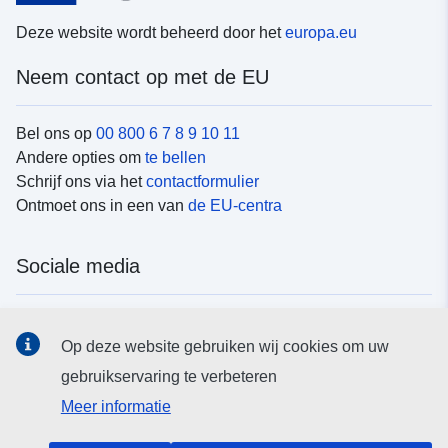
Deze website wordt beheerd door het
europa.eu
Neem contact op met de EU
Bel ons op
00 800 6 7 8 9 10 11
Andere opties om
te bellen
Schrijf ons via het
contactformulier
Ontmoet ons in een van
de EU-centra
Sociale media
Vind de van de EU
sociale-mediakanalen van de EU
Op deze website gebruiken wij cookies om uw
gebruikservaring te verbeteren
EU-instellingen en -organen
Meer informatie