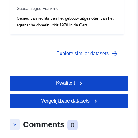
Geocatalogus Frankrijk
Gebied van rechts van het gebouw uitgesloten van het
agrarische domein vóór 1970 in de Gers
arrow_forward
Explore similar datasets
Kwaliteit
Vergelijkbare datasets
Comments
keyboard_arrow_down
0