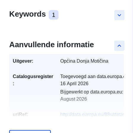
Keywords
1
keyboard_arrow_down
Aanvullende informatie
keyboard_arrow_up
Uitgever:
Općina Donja Motičina
Catalogusregister
Toegevoegd aan data.europa.eu:
:
16 April 2026
Bijgewerkt op data.europa.eu:
08
August 2026
uriRef:
http://data.europa.eu/88u/dataset/h
donja-moticina-hr-javni-natjecaji