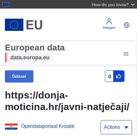
How do you know?
Inloggen
European data
data.europa.eu
0
Dataset
https://donja-
moticina.hr/javni-natječaji/
Opendataportaal Kroatië
Actions