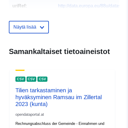
uriRef:
http://data.europa.eu/88u/dataset/h
info-cor-com-info-cor-php-kid-57-m
Näytä lisää
Samankaltaiset tietoaineistot
CSV
CSV
CSV
Tilien tarkastaminen ja
hyväksyminen Ramsau im Zillertal
2023 (kunta)
opendataportal.at
Rechnungsabschluss der Gemeinde - Einnahmen und