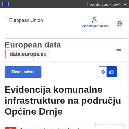
How do you know?
Sisäänkirjautuminen
European data
data.europa.eu
0
Tietoaineisto
Evidencija komunalne
infrastrukture na području
Općine Drnje