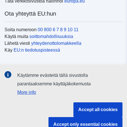
Tätä verkkosivustoa hallinnoi
europa.eu
Ota yhteyttä EU:hun
Soita numeroon
00 800 6 7 8 9 10 11
Käytä muita
soittomahdollisuuksia
Lähetä viesti
yhteydenottolomakkeella
Käy
EU:n tiedotuspisteessä
Sosiaalinen media
Käytämme evästeitä tällä sivustolla
EU
sosiaalisessa mediassa
parantaaksemme käyttäjäkokemusta
More info
EU:n toimielimet ja muut elimet
Accept all cookies
Haku EU:n toimielimistä ja elimistä
Accept only essential cookies