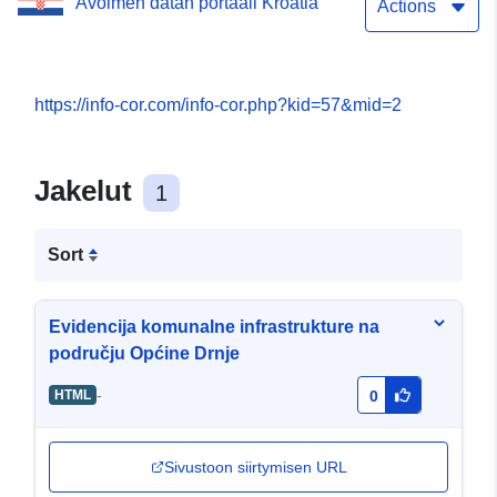
Avoimen datan portaali Kroatia
Actions
https://info-cor.com/info-cor.php?kid=57&mid=2
Jakelut
1
Sort
Evidencija komunalne infrastrukture na
području Općine Drnje
-
HTML
0
Sivustoon siirtymisen URL