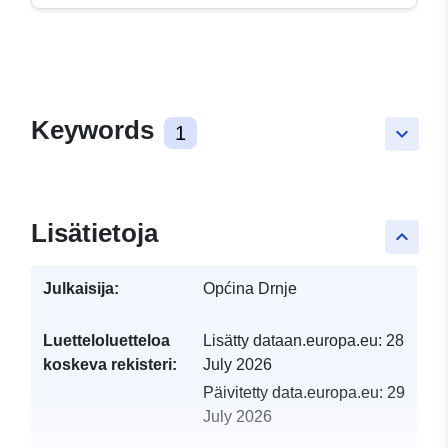
Keywords
1
keyboard_arrow_down
Lisätietoja
keyboard_arrow_up
Julkaisija:
Općina Drnje
Luetteloluetteloa
Lisätty dataan.europa.eu:
28
koskeva rekisteri:
July 2026
Päivitetty data.europa.eu:
29
July 2026