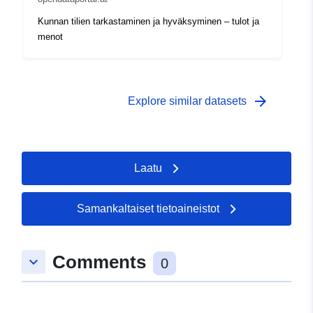
Kunnan tilien tarkastaminen ja hyväksyminen – tulot ja
menot
arrow_forward
Explore similar datasets
Laatu
Samankaltaiset tietoaineistot
Comments
keyboard_arrow_down
0