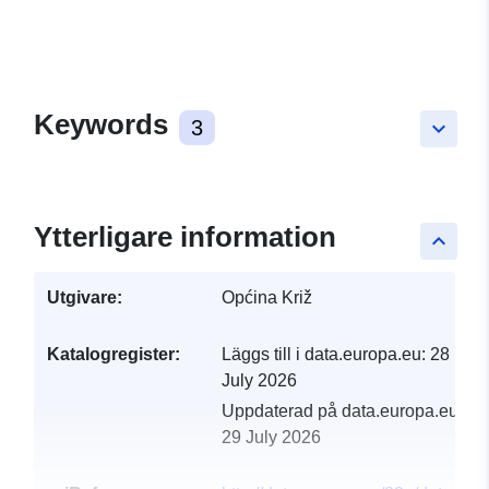
Keywords
3
keyboard_arrow_down
Ytterligare information
keyboard_arrow_up
Utgivare:
Općina Križ
Katalogregister:
Läggs till i data.europa.eu:
28
July 2026
Uppdaterad på data.europa.eu:
29 July 2026