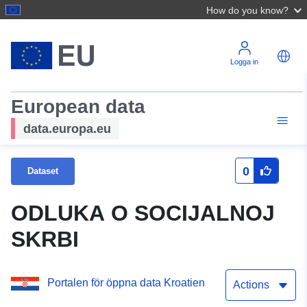
How do you know?
Logga in
European data
data.europa.eu
0
Dataset
ODLUKA O SOCIJALNOJ
SKRBI
Portalen för öppna data Kroatien
Actions