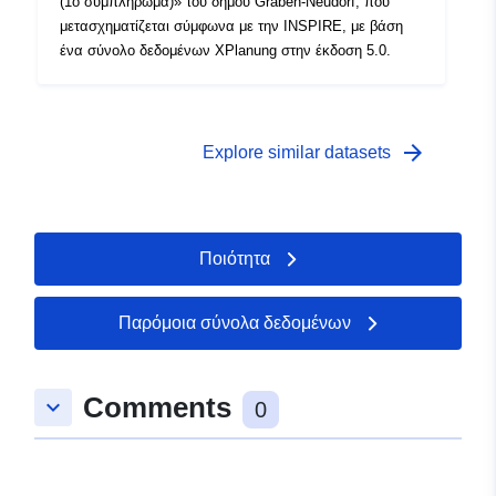
(1ο συμπλήρωμα)» του δήμου Graben-Neudorf, που
μετασχηματίζεται σύμφωνα με την INSPIRE, με βάση
ένα σύνολο δεδομένων XPlanung στην έκδοση 5.0.
arrow_forward
Explore similar datasets
Ποιότητα
Παρόμοια σύνολα δεδομένων
Comments
keyboard_arrow_down
0