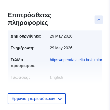
Επιπρόσθετες
keyboard_arrow_up
πληροφορίες
Δημιουργήθηκε:
29 May 2026
Ενημέρωση:
29 May 2026
Σελίδα
https://opendata.elia.be/explore/d
προορισμού:
Γλώσσες :
English
Εκδότης:
Elia
Αρχική σελίδα:
Εμφάνιση περισσότερων
https://www.elia.be/