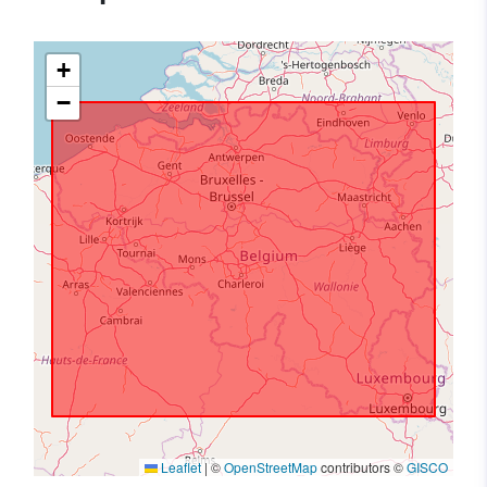
+
−
Leaflet
|
©
OpenStreetMap
contributors ©
GISCO