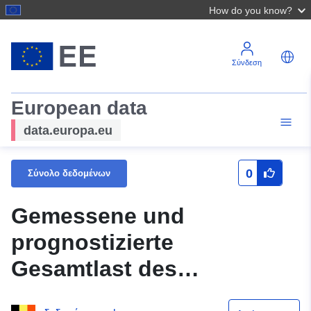
How do you know?
Σύνδεση
European data
data.europa.eu
0
Σύνολο δεδομένων
Gemessene und
prognostizierte
Gesamtlast des
belgischen Netzes