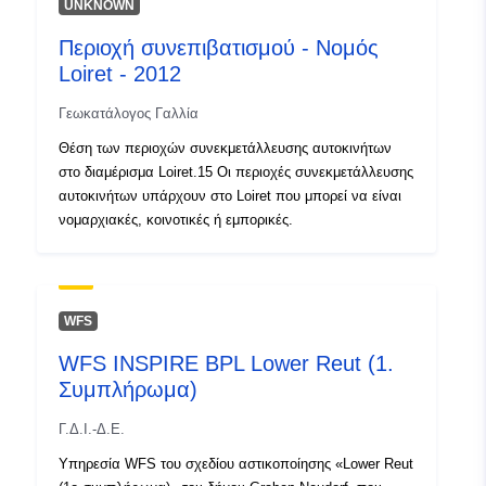
uriRef:
http://data.europa.eu/88u/dataset/h
UNKNOWN
opendata-elia-be-explore-dataset-
Περιοχή συνεπιβατισμού - Νομός
ods001-
Loiret - 2012
Δικαιώματα
public
Γεωκατάλογος Γαλλία
πρόσβασης:
Θέση των περιοχών συνεκμετάλλευσης αυτοκινήτων
στο διαμέρισμα Loiret.15 Οι περιοχές συνεκμετάλλευσης
Συσσωρευμένη
daily
αυτοκινήτων υπάρχουν στο Loiret που μπορεί να είναι
περιοδικότητα:
νομαρχιακές, κοινοτικές ή εμπορικές.
WFS
WFS INSPIRE BPL Lower Reut (1.
Συμπλήρωμα)
Γ.Δ.Ι.-Δ.Ε.
Υπηρεσία WFS του σχεδίου αστικοποίησης «Lower Reut