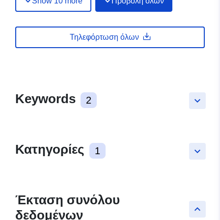
Show 10 more
Προβολή όλων
Τηλεφόρτωση όλων
Keywords
2
keyboard_arrow_down
Κατηγορίες
1
keyboard_arrow_down
Έκταση συνόλου
keyboard_arrow_up
δεδομένων