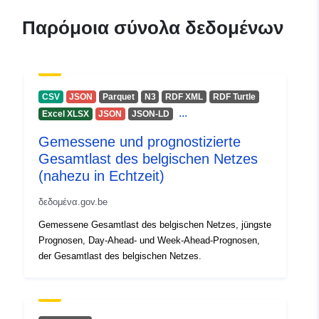
Σημείο επαφής:
Elia
Παρόμοια σύνολα δεδομένων
E-Mail:
mailto:opendata@elia.be
Αρχείο
Προστίθεται στο data.europa.eu:
2
CSV
JSON
Parquet
N3
RDF XML
RDF Turtle
καταλόγου:
September 2023
...
Excel XLSX
JSON
JSON-LD
Επικαιροποιήθηκε στα data.europa
Gemessene und prognostizierte
30 July 2026
Gesamtlast des belgischen Netzes
(nahezu in Echtzeit)
Χωρικός:
Συντεταγμένες:
[ [ 2.54,
51.51 ], [ 6.41, 51.51 ], [ 6.41,
δεδομένα.gov.be
49.49 ], [ 2.54, 49.49 ], [ 2.54,
Gemessene Gesamtlast des belgischen Netzes, jüngste
51.51 ] ]
Prognosen, Day-Ahead- und Week-Ahead-Prognosen,
Τύπος:
Polygon
der Gesamtlast des belgischen Netzes.
Αναγνωριστικά:
https://opendata.elia.be/explore/d